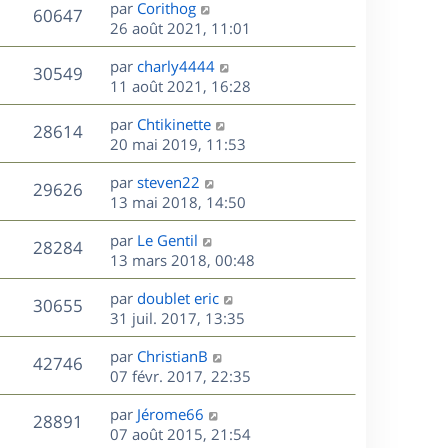
D
par
Corithog
n
V
60647
e
e
26 août 2021, 11:01
i
r
u
e
s
D
par
charly4444
n
r
V
30549
e
e
11 août 2021, 16:28
i
m
r
u
e
e
s
D
par
Chtikinette
n
r
V
s
28614
e
e
20 mai 2019, 11:53
i
m
s
r
u
e
e
a
s
D
par
steven22
n
r
V
s
29626
g
e
e
13 mai 2018, 14:50
i
m
s
e
r
u
e
e
a
s
D
par
Le Gentil
n
r
V
s
28284
g
e
e
13 mars 2018, 00:48
i
m
s
e
r
u
e
e
a
s
D
par
doublet eric
n
r
V
s
30655
g
e
e
31 juil. 2017, 13:35
i
m
s
e
r
u
e
e
a
s
D
par
ChristianB
n
r
V
s
42746
g
e
e
07 févr. 2017, 22:35
i
m
s
e
r
u
e
e
a
s
D
par
Jérome66
n
r
V
s
28891
g
e
e
07 août 2015, 21:54
i
m
s
e