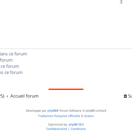
R
3
s
p
s
n
é
e
o
s
p
s
n
e
o
s
s
n
e
dans ce forum
s
s
 forum
e
 ce forum
s ce forum
s
S)
Accueil forum
S
Développé par
phpBB
® Forum Software © phpBB Limited
Traduction française officielle
©
Qiaeru
Optimized by:
phpBB SEO
Confidentialité
|
Conditions