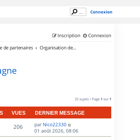
Connexion
Inscription
Connexion
e de partenaires
Organisation de sorties en région Bretagne
tagne
25 sujets • Page
1
sur
1
S
VUES
DERNIER MESSAGE
D
par
Nico22330
V
206
e
01 août 2026, 08:06
r
u