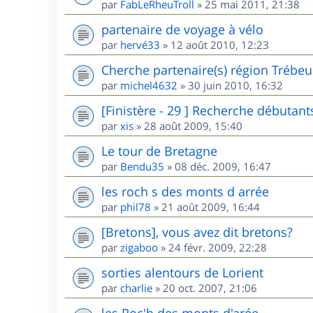
par
FabLeRheuTroll
»
25 mai 2011, 21:38
partenaire de voyage à vélo
par
hervé33
»
12 août 2010, 12:23
Cherche partenaire(s) région Trébe
par
michel4632
»
30 juin 2010, 16:32
[Finistère - 29 ] Recherche débutant
par
xis
»
28 août 2009, 15:40
Le tour de Bretagne
par
Bendu35
»
08 déc. 2009, 16:47
les roch s des monts d arrée
par
phil78
»
21 août 2009, 16:44
[Bretons], vous avez dit bretons?
par
zigaboo
»
24 févr. 2009, 22:28
sorties alentours de Lorient
par
charlie
»
20 oct. 2007, 21:06