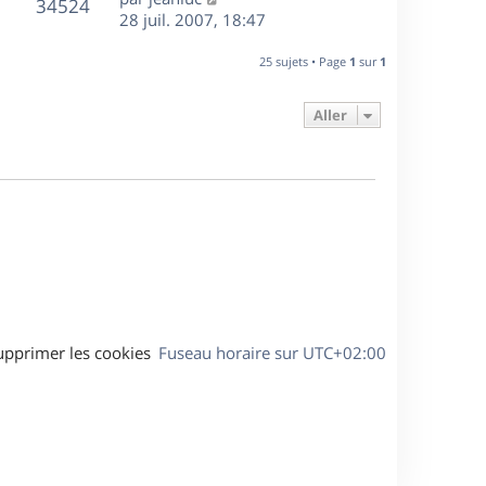
r
V
s
34524
g
e
e
28 juil. 2007, 18:47
i
m
s
e
r
u
e
e
a
s
n
r
25 sujets • Page
1
sur
1
s
g
e
i
m
s
e
e
e
a
Aller
s
r
s
g
m
s
e
e
a
s
g
s
e
a
g
e
upprimer les cookies
Fuseau horaire sur
UTC+02:00