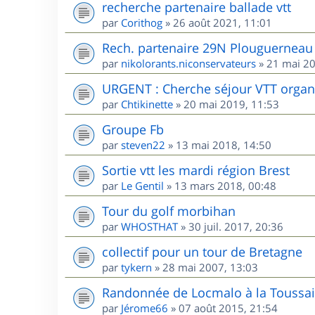
recherche partenaire ballade vtt
par
Corithog
»
26 août 2021, 11:01
Rech. partenaire 29N Plouguerneau 
par
nikolorants.niconservateurs
»
21 mai 20
URGENT : Cherche séjour VTT organis
par
Chtikinette
»
20 mai 2019, 11:53
Groupe Fb
par
steven22
»
13 mai 2018, 14:50
Sortie vtt les mardi région Brest
par
Le Gentil
»
13 mars 2018, 00:48
Tour du golf morbihan
par
WHOSTHAT
»
30 juil. 2017, 20:36
collectif pour un tour de Bretagne
par
tykern
»
28 mai 2007, 13:03
Randonnée de Locmalo à la Toussai
par
Jérome66
»
07 août 2015, 21:54