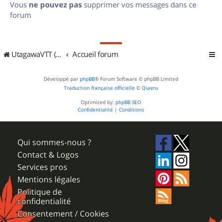
Vous
ne pouvez pas
supprimer vos messages dans ce
forum
UtagawaVTT (Randos VTT et VTTAE avec traces GPS)
Accueil forum
Développé par
phpBB
® Forum Software © phpBB Limited
Traduction française officielle
©
Qiaeru
Optimized by:
phpBB SEO
Confidentialité
|
Conditions
Qui sommes-nous ?
Contact & Logos
Services pros
Mentions légales
Politique de
confidentialité
Consentement / Cookies