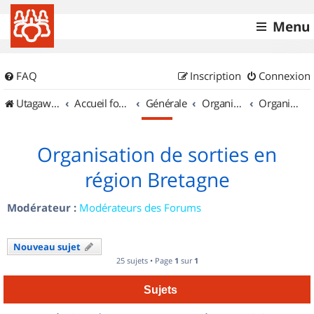
Menu
FAQ
Inscription
Connexion
UtagawaVTT (Randos VTT et VTTAE avec traces GPS)
Accueil forum
Générale
Organisation de sorties & Recherche de partenaires
Organisation de sorties en région Bretagne
Organisation de sorties en
région Bretagne
Modérateur :
Modérateurs des Forums
Nouveau sujet
25 sujets • Page
1
sur
1
Sujets