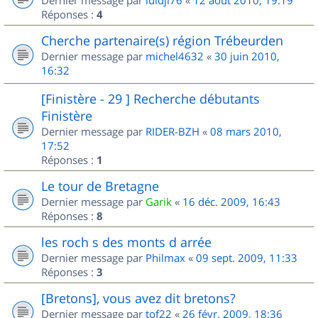
Dernier message par
luidji76
«
12 août 2010, 19:19
Réponses :
4
Cherche partenaire(s) région Trébeurden
Dernier message par
michel4632
«
30 juin 2010,
16:32
[Finistère - 29 ] Recherche débutants
Finistère
Dernier message par
RIDER-BZH
«
08 mars 2010,
17:52
Réponses :
1
Le tour de Bretagne
Dernier message par
Garik
«
16 déc. 2009, 16:43
Réponses :
8
les roch s des monts d arrée
Dernier message par
Philmax
«
09 sept. 2009, 11:33
Réponses :
3
[Bretons], vous avez dit bretons?
Dernier message par
tof22
«
26 févr. 2009, 18:36