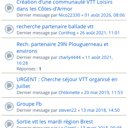
Création d'une communauté VTT Loisirs
dans les Côtes-d'Armor
Dernier message par
Nico22330
«
01 août 2026, 08:06
recherche partenaire ballade vtt
Dernier message par
Corithog
«
26 août 2021, 11:01
Rech. partenaire 29N Plouguerneau et
environs
Dernier message par
charly4444
«
11 août 2021,
16:28
Réponses :
1
URGENT : Cherche séjour VTT organisé en
Juillet
Dernier message par
Chtikinette
«
20 mai 2019, 11:53
Groupe Fb
Dernier message par
steven22
«
13 mai 2018, 14:50
Sortie vtt les mardi région Brest
Dernier message par
Le Gentil
«
13 mars 2018, 00:48