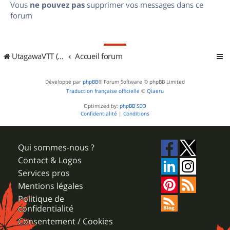
Vous
ne pouvez pas
supprimer vos messages dans ce
forum
UtagawaVTT (Randos VTT et VTTAE avec traces GPS)
Accueil forum
Développé par
phpBB
® Forum Software © phpBB Limited
Traduction française officielle
©
Qiaeru
Optimized by:
phpBB SEO
Confidentialité
|
Conditions
Qui sommes-nous ?
Contact & Logos
Services pros
Mentions légales
Politique de
confidentialité
Consentement / Cookies