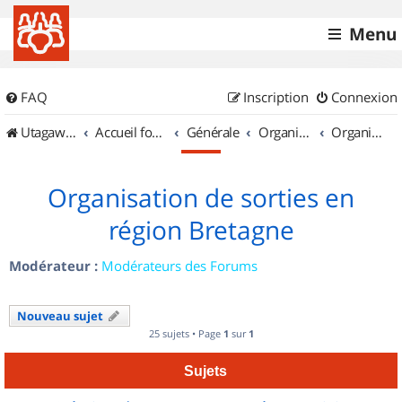
Menu
FAQ
Inscription
Connexion
UtagawaVTT (Randos VTT et VTTAE avec traces GPS)
Accueil forum
Générale
Organisation de sorties & Recherche de partenaires
Organisation de sorties en région Bretagne
Organisation de sorties en
région Bretagne
Modérateur :
Modérateurs des Forums
Nouveau sujet
25 sujets • Page
1
sur
1
Sujets