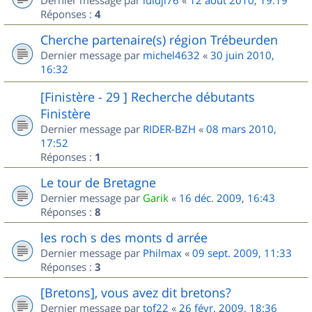
Dernier message par
luidji76
«
12 août 2010, 19:19
Réponses :
4
Cherche partenaire(s) région Trébeurden
Dernier message par
michel4632
«
30 juin 2010,
16:32
[Finistère - 29 ] Recherche débutants
Finistère
Dernier message par
RIDER-BZH
«
08 mars 2010,
17:52
Réponses :
1
Le tour de Bretagne
Dernier message par
Garik
«
16 déc. 2009, 16:43
Réponses :
8
les roch s des monts d arrée
Dernier message par
Philmax
«
09 sept. 2009, 11:33
Réponses :
3
[Bretons], vous avez dit bretons?
Dernier message par
tof22
«
26 févr. 2009, 18:36