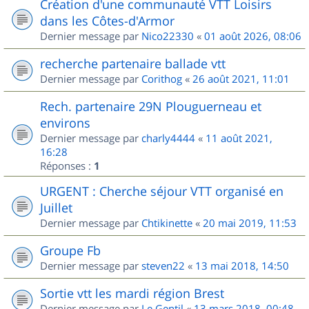
Création d'une communauté VTT Loisirs
dans les Côtes-d'Armor
Dernier message par
Nico22330
«
01 août 2026, 08:06
recherche partenaire ballade vtt
Dernier message par
Corithog
«
26 août 2021, 11:01
Rech. partenaire 29N Plouguerneau et
environs
Dernier message par
charly4444
«
11 août 2021,
16:28
Réponses :
1
URGENT : Cherche séjour VTT organisé en
Juillet
Dernier message par
Chtikinette
«
20 mai 2019, 11:53
Groupe Fb
Dernier message par
steven22
«
13 mai 2018, 14:50
Sortie vtt les mardi région Brest
Dernier message par
Le Gentil
«
13 mars 2018, 00:48