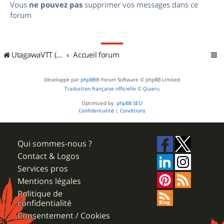
Vous
ne pouvez pas
supprimer vos messages dans ce
forum
UtagawaVTT (Randos VTT et VTTAE avec traces GPS)
Accueil forum
Développé par
phpBB
® Forum Software © phpBB Limited
Traduction française officielle
©
Qiaeru
Optimized by:
phpBB SEO
Confidentialité
|
Conditions
Qui sommes-nous ?
Contact & Logos
Services pros
Mentions légales
Politique de
confidentialité
Consentement / Cookies