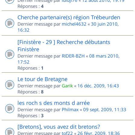
Dernier message par
luidji76
«
12 août 2010, 19:19
Réponses :
4
Cherche partenaire(s) région Trébeurden
Dernier message par
michel4632
«
30 juin 2010,
16:32
[Finistère - 29 ] Recherche débutants
Finistère
Dernier message par
RIDER-BZH
«
08 mars 2010,
17:52
Réponses :
1
Le tour de Bretagne
Dernier message par
Garik
«
16 déc. 2009, 16:43
Réponses :
8
les roch s des monts d arrée
Dernier message par
Philmax
«
09 sept. 2009, 11:33
Réponses :
3
[Bretons], vous avez dit bretons?
Dernier message par
tof22
«
26 févr. 2009, 18:36