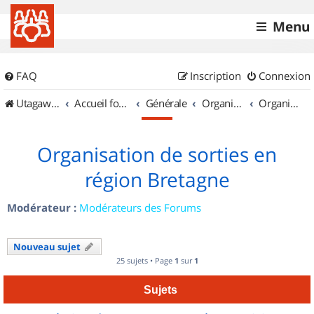
Menu
FAQ
Inscription
Connexion
UtagawaVTT (Randos VTT et VTTAE avec traces GPS)
Accueil forum
Générale
Organisation de sorties & Recherche de partenaires
Organisation de sorties en région Bretagne
Organisation de sorties en
région Bretagne
Modérateur :
Modérateurs des Forums
Nouveau sujet
25 sujets • Page
1
sur
1
Sujets