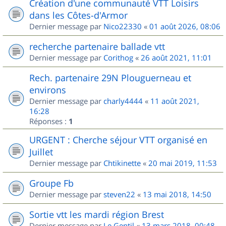
Création d'une communauté VTT Loisirs
dans les Côtes-d'Armor
Dernier message par
Nico22330
«
01 août 2026, 08:06
recherche partenaire ballade vtt
Dernier message par
Corithog
«
26 août 2021, 11:01
Rech. partenaire 29N Plouguerneau et
environs
Dernier message par
charly4444
«
11 août 2021,
16:28
Réponses :
1
URGENT : Cherche séjour VTT organisé en
Juillet
Dernier message par
Chtikinette
«
20 mai 2019, 11:53
Groupe Fb
Dernier message par
steven22
«
13 mai 2018, 14:50
Sortie vtt les mardi région Brest
Dernier message par
Le Gentil
«
13 mars 2018, 00:48