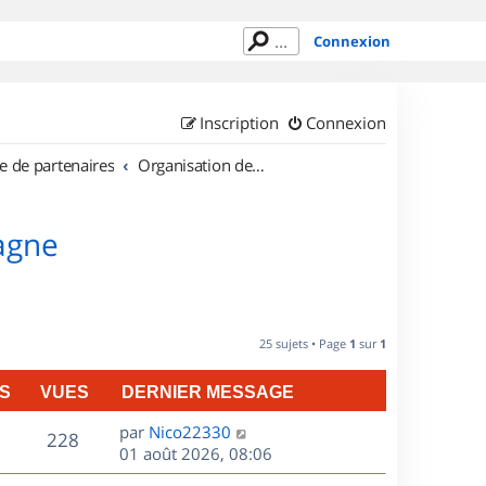
Connexion
Inscription
Connexion
e de partenaires
Organisation de sorties en région Bretagne
tagne
25 sujets • Page
1
sur
1
S
VUES
DERNIER MESSAGE
D
par
Nico22330
V
228
e
01 août 2026, 08:06
r
u