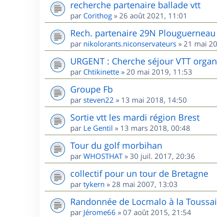
recherche partenaire ballade vtt
par
Corithog
»
26 août 2021, 11:01
Rech. partenaire 29N Plouguerneau 
par
nikolorants.niconservateurs
»
21 mai 20
URGENT : Cherche séjour VTT organis
par
Chtikinette
»
20 mai 2019, 11:53
Groupe Fb
par
steven22
»
13 mai 2018, 14:50
Sortie vtt les mardi région Brest
par
Le Gentil
»
13 mars 2018, 00:48
Tour du golf morbihan
par
WHOSTHAT
»
30 juil. 2017, 20:36
collectif pour un tour de Bretagne
par
tykern
»
28 mai 2007, 13:03
Randonnée de Locmalo à la Toussai
par
Jérome66
»
07 août 2015, 21:54