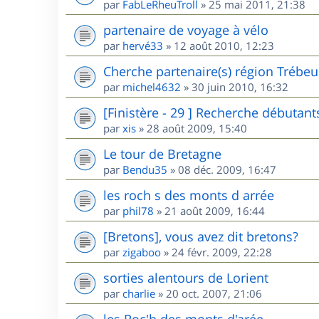
par
FabLeRheuTroll
»
25 mai 2011, 21:38
partenaire de voyage à vélo
par
hervé33
»
12 août 2010, 12:23
Cherche partenaire(s) région Trébe
par
michel4632
»
30 juin 2010, 16:32
[Finistère - 29 ] Recherche débutant
par
xis
»
28 août 2009, 15:40
Le tour de Bretagne
par
Bendu35
»
08 déc. 2009, 16:47
les roch s des monts d arrée
par
phil78
»
21 août 2009, 16:44
[Bretons], vous avez dit bretons?
par
zigaboo
»
24 févr. 2009, 22:28
sorties alentours de Lorient
par
charlie
»
20 oct. 2007, 21:06