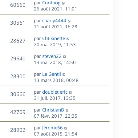
D
par
Corithog
n
V
60660
e
e
26 août 2021, 11:01
i
r
u
e
s
D
par
charly4444
n
r
V
30561
e
e
11 août 2021, 16:28
i
m
r
u
e
e
s
D
par
Chtikinette
n
r
V
s
28627
e
e
20 mai 2019, 11:53
i
m
s
r
u
e
e
a
s
D
par
steven22
n
r
V
s
29640
g
e
e
13 mai 2018, 14:50
i
m
s
e
r
u
e
e
a
s
D
par
Le Gentil
n
r
V
s
28300
g
e
e
13 mars 2018, 00:48
i
m
s
e
r
u
e
e
a
s
D
par
doublet eric
n
r
V
s
30666
g
e
e
31 juil. 2017, 13:35
i
m
s
e
r
u
e
e
a
s
D
par
ChristianB
n
r
V
s
42769
g
e
e
07 févr. 2017, 22:35
i
m
s
e
r
u
e
e
a
s
D
par
Jérome66
n
r
V
s
28902
g
e
e
07 août 2015, 21:54
i
m
s
e