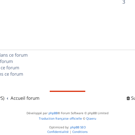
R
3
s
p
s
n
é
e
o
s
p
s
n
e
o
s
s
n
e
dans ce forum
s
s
 forum
e
 ce forum
s ce forum
s
S)
Accueil forum
S
Développé par
phpBB
® Forum Software © phpBB Limited
Traduction française officielle
©
Qiaeru
Optimized by:
phpBB SEO
Confidentialité
|
Conditions