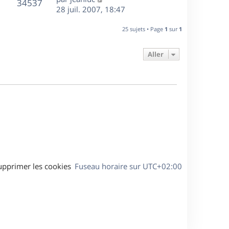
r
V
s
34537
g
e
e
28 juil. 2007, 18:47
i
m
s
e
r
u
e
e
a
s
n
r
25 sujets • Page
1
sur
1
s
g
e
i
m
s
e
e
e
a
Aller
s
r
s
g
m
s
e
e
a
s
g
s
e
a
g
e
upprimer les cookies
Fuseau horaire sur
UTC+02:00