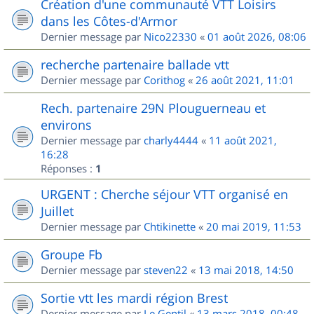
Création d'une communauté VTT Loisirs
dans les Côtes-d'Armor
Dernier message par
Nico22330
«
01 août 2026, 08:06
recherche partenaire ballade vtt
Dernier message par
Corithog
«
26 août 2021, 11:01
Rech. partenaire 29N Plouguerneau et
environs
Dernier message par
charly4444
«
11 août 2021,
16:28
Réponses :
1
URGENT : Cherche séjour VTT organisé en
Juillet
Dernier message par
Chtikinette
«
20 mai 2019, 11:53
Groupe Fb
Dernier message par
steven22
«
13 mai 2018, 14:50
Sortie vtt les mardi région Brest
Dernier message par
Le Gentil
«
13 mars 2018, 00:48