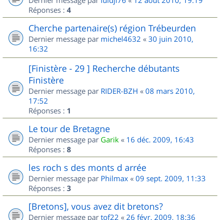
Dernier message par
luidji76
«
12 août 2010, 19:19
Réponses :
4
Cherche partenaire(s) région Trébeurden
Dernier message par
michel4632
«
30 juin 2010,
16:32
[Finistère - 29 ] Recherche débutants
Finistère
Dernier message par
RIDER-BZH
«
08 mars 2010,
17:52
Réponses :
1
Le tour de Bretagne
Dernier message par
Garik
«
16 déc. 2009, 16:43
Réponses :
8
les roch s des monts d arrée
Dernier message par
Philmax
«
09 sept. 2009, 11:33
Réponses :
3
[Bretons], vous avez dit bretons?
Dernier message par
tof22
«
26 févr. 2009, 18:36