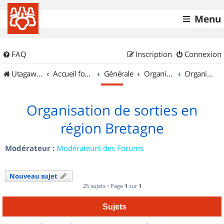
Menu
FAQ
Inscription
Connexion
UtagawaVTT (Randos VTT et VTTAE avec traces GPS)
Accueil forum
Générale
Organisation de sorties & Recherche de partenaires
Organisation de sorties en région Bretagne
Organisation de sorties en
région Bretagne
Modérateur :
Modérateurs des Forums
Nouveau sujet
25 sujets • Page
1
sur
1
Sujets