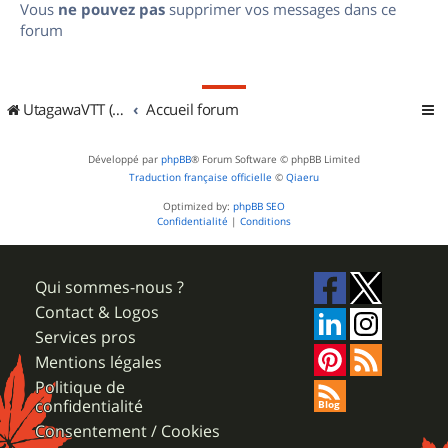
Vous
ne pouvez pas
supprimer vos messages dans ce
forum
UtagawaVTT (Randos VTT et VTTAE avec traces GPS)
Accueil forum
Développé par
phpBB
® Forum Software © phpBB Limited
Traduction française officielle
©
Qiaeru
Optimized by:
phpBB SEO
Confidentialité
|
Conditions
Qui sommes-nous ?
Contact & Logos
Services pros
Mentions légales
Politique de
confidentialité
Consentement / Cookies