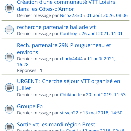
Création d'une communauté VTT Loisirs
dans les Côtes-d'Armor
Dernier message par
Nico22330
«
01 août 2026, 08:06
recherche partenaire ballade vtt
Dernier message par
Corithog
«
26 août 2021, 11:01
Rech. partenaire 29N Plouguerneau et
environs
Dernier message par
charly4444
«
11 août 2021,
16:28
Réponses :
1
URGENT : Cherche séjour VTT organisé en
Juillet
Dernier message par
Chtikinette
«
20 mai 2019, 11:53
Groupe Fb
Dernier message par
steven22
«
13 mai 2018, 14:50
Sortie vtt les mardi région Brest
Dernier message par
Le Gentil
«
13 mars 2018, 00:48