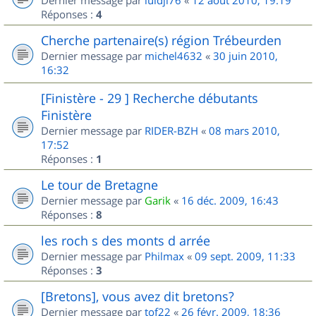
Dernier message par
luidji76
«
12 août 2010, 19:19
Réponses :
4
Cherche partenaire(s) région Trébeurden
Dernier message par
michel4632
«
30 juin 2010,
16:32
[Finistère - 29 ] Recherche débutants
Finistère
Dernier message par
RIDER-BZH
«
08 mars 2010,
17:52
Réponses :
1
Le tour de Bretagne
Dernier message par
Garik
«
16 déc. 2009, 16:43
Réponses :
8
les roch s des monts d arrée
Dernier message par
Philmax
«
09 sept. 2009, 11:33
Réponses :
3
[Bretons], vous avez dit bretons?
Dernier message par
tof22
«
26 févr. 2009, 18:36