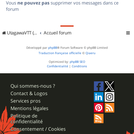
Vous
ne pouvez pas
supprimer vos messages dans ce
forum
UtagawaVTT (Randos VTT et VTTAE avec traces GPS)
Accueil forum
Développé par
phpBB
® Forum Software © phpBB Limited
Traduction française officielle
©
Qiaeru
Optimized by:
phpBB SEO
Confidentialité
|
Conditions
Qui sommes-nous ?
Contact & Logos
Services pros
Mentions légales
Politique de
confidentialité
Consentement / Cookies