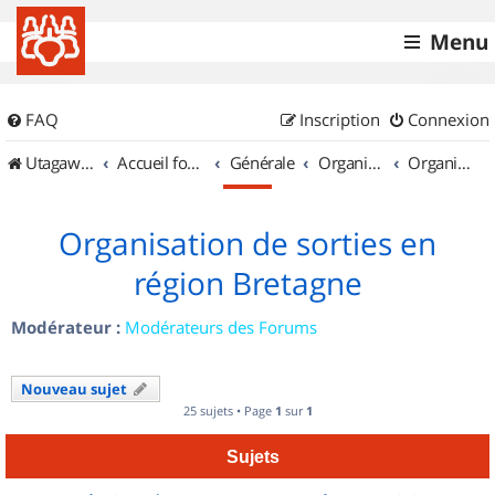
Menu
FAQ
Inscription
Connexion
UtagawaVTT (Randos VTT et VTTAE avec traces GPS)
Accueil forum
Générale
Organisation de sorties & Recherche de partenaires
Organisation de sorties en région Bretagne
Organisation de sorties en
région Bretagne
Modérateur :
Modérateurs des Forums
Nouveau sujet
25 sujets • Page
1
sur
1
Sujets