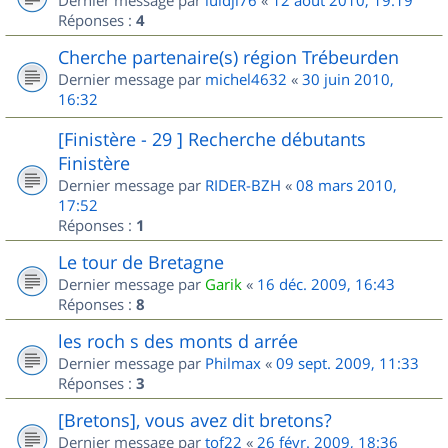
Dernier message par
luidji76
«
12 août 2010, 19:19
Réponses :
4
Cherche partenaire(s) région Trébeurden
Dernier message par
michel4632
«
30 juin 2010,
16:32
[Finistère - 29 ] Recherche débutants
Finistère
Dernier message par
RIDER-BZH
«
08 mars 2010,
17:52
Réponses :
1
Le tour de Bretagne
Dernier message par
Garik
«
16 déc. 2009, 16:43
Réponses :
8
les roch s des monts d arrée
Dernier message par
Philmax
«
09 sept. 2009, 11:33
Réponses :
3
[Bretons], vous avez dit bretons?
Dernier message par
tof22
«
26 févr. 2009, 18:36