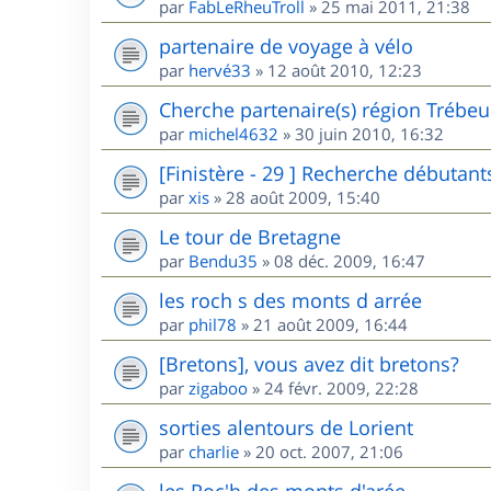
par
FabLeRheuTroll
»
25 mai 2011, 21:38
partenaire de voyage à vélo
par
hervé33
»
12 août 2010, 12:23
Cherche partenaire(s) région Trébe
par
michel4632
»
30 juin 2010, 16:32
[Finistère - 29 ] Recherche débutant
par
xis
»
28 août 2009, 15:40
Le tour de Bretagne
par
Bendu35
»
08 déc. 2009, 16:47
les roch s des monts d arrée
par
phil78
»
21 août 2009, 16:44
[Bretons], vous avez dit bretons?
par
zigaboo
»
24 févr. 2009, 22:28
sorties alentours de Lorient
par
charlie
»
20 oct. 2007, 21:06