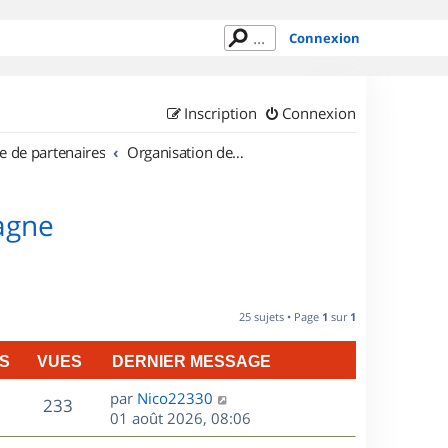
Connexion
Inscription
Connexion
e de partenaires
Organisation de sorties en région Bretagne
tagne
25 sujets • Page
1
sur
1
S
VUES
DERNIER MESSAGE
D
par
Nico22330
V
233
e
01 août 2026, 08:06
r
u