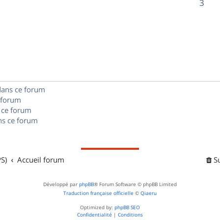
R
3
s
p
s
n
é
e
o
s
p
s
n
e
o
s
s
n
e
dans ce forum
s
s
 forum
e
 ce forum
s ce forum
s
S)
Accueil forum
S
Développé par
phpBB
® Forum Software © phpBB Limited
Traduction française officielle
©
Qiaeru
Optimized by:
phpBB SEO
Confidentialité
|
Conditions