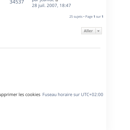
r
V
s
34537
g
e
e
28 juil. 2007, 18:47
i
m
s
e
r
u
e
e
a
s
n
r
25 sujets • Page
1
sur
1
s
g
e
i
m
s
e
e
e
a
Aller
s
r
s
g
m
s
e
e
a
s
g
s
e
a
g
e
upprimer les cookies
Fuseau horaire sur
UTC+02:00