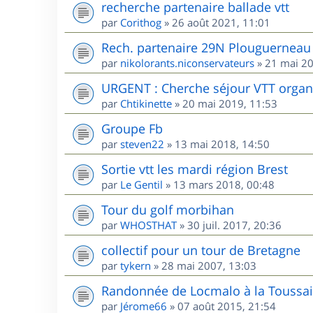
recherche partenaire ballade vtt
par
Corithog
»
26 août 2021, 11:01
Rech. partenaire 29N Plouguerneau 
par
nikolorants.niconservateurs
»
21 mai 20
URGENT : Cherche séjour VTT organis
par
Chtikinette
»
20 mai 2019, 11:53
Groupe Fb
par
steven22
»
13 mai 2018, 14:50
Sortie vtt les mardi région Brest
par
Le Gentil
»
13 mars 2018, 00:48
Tour du golf morbihan
par
WHOSTHAT
»
30 juil. 2017, 20:36
collectif pour un tour de Bretagne
par
tykern
»
28 mai 2007, 13:03
Randonnée de Locmalo à la Toussai
par
Jérome66
»
07 août 2015, 21:54