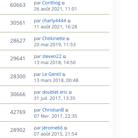
D
par
Corithog
n
V
60663
e
e
26 août 2021, 11:01
i
r
u
e
s
D
par
charly4444
n
r
V
30561
e
e
11 août 2021, 16:28
i
m
r
u
e
e
s
D
par
Chtikinette
n
r
V
s
28627
e
e
20 mai 2019, 11:53
i
m
s
r
u
e
e
a
s
D
par
steven22
n
r
V
s
29641
g
e
e
13 mai 2018, 14:50
i
m
s
e
r
u
e
e
a
s
D
par
Le Gentil
n
r
V
s
28300
g
e
e
13 mars 2018, 00:48
i
m
s
e
r
u
e
e
a
s
D
par
doublet eric
n
r
V
s
30666
g
e
e
31 juil. 2017, 13:35
i
m
s
e
r
u
e
e
a
s
D
par
ChristianB
n
r
V
s
42769
g
e
e
07 févr. 2017, 22:35
i
m
s
e
r
u
e
e
a
s
D
par
Jérome66
n
r
V
s
28902
g
e
e
07 août 2015, 21:54
i
m
s
e