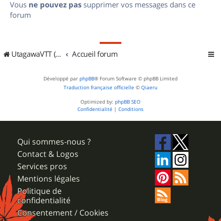
Vous
ne pouvez pas
supprimer vos messages dans ce
forum
UtagawaVTT (Randos VTT et VTTAE avec traces GPS)
Accueil forum
Développé par
phpBB
® Forum Software © phpBB Limited
Traduction française officielle
©
Qiaeru
Optimized by:
phpBB SEO
Confidentialité
|
Conditions
Qui sommes-nous ?
Contact & Logos
Services pros
Mentions légales
Politique de
confidentialité
Consentement / Cookies