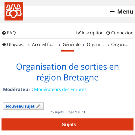
Menu
FAQ
Inscription
Connexion
UtagawaVTT (Randos VTT et VTTAE avec traces GPS)
Accueil forum
Générale
Organisation de sorties & Recherche de partenaires
Organisation de sorties en région Bretagne
Organisation de sorties en
région Bretagne
Modérateur :
Modérateurs des Forums
Nouveau sujet
25 sujets • Page
1
sur
1
Sujets