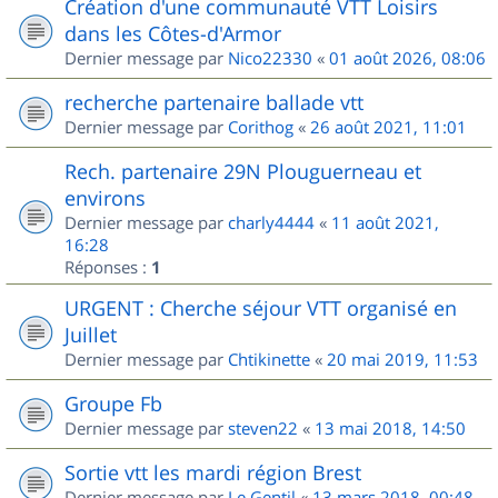
Création d'une communauté VTT Loisirs
dans les Côtes-d'Armor
Dernier message par
Nico22330
«
01 août 2026, 08:06
recherche partenaire ballade vtt
Dernier message par
Corithog
«
26 août 2021, 11:01
Rech. partenaire 29N Plouguerneau et
environs
Dernier message par
charly4444
«
11 août 2021,
16:28
Réponses :
1
URGENT : Cherche séjour VTT organisé en
Juillet
Dernier message par
Chtikinette
«
20 mai 2019, 11:53
Groupe Fb
Dernier message par
steven22
«
13 mai 2018, 14:50
Sortie vtt les mardi région Brest
Dernier message par
Le Gentil
«
13 mars 2018, 00:48