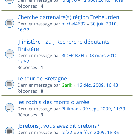
Dernier message par
luidji76
«
12 août 2010, 19:19
Réponses :
4
Cherche partenaire(s) région Trébeurden
Dernier message par
michel4632
«
30 juin 2010,
16:32
[Finistère - 29 ] Recherche débutants
Finistère
Dernier message par
RIDER-BZH
«
08 mars 2010,
17:52
Réponses :
1
Le tour de Bretagne
Dernier message par
Garik
«
16 déc. 2009, 16:43
Réponses :
8
les roch s des monts d arrée
Dernier message par
Philmax
«
09 sept. 2009, 11:33
Réponses :
3
[Bretons], vous avez dit bretons?
Dernier message par
tof22
«
26 févr. 2009, 18:36