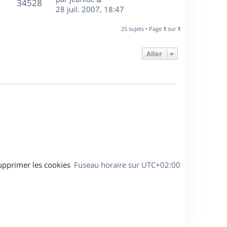
r
V
s
34528
g
e
e
28 juil. 2007, 18:47
i
m
s
e
r
u
e
e
a
s
n
r
25 sujets • Page
1
sur
1
s
g
e
i
m
s
e
e
e
a
Aller
s
r
s
g
m
s
e
e
a
s
g
s
e
a
g
e
upprimer les cookies
Fuseau horaire sur
UTC+02:00