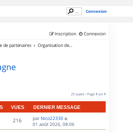
Connexion
Inscription
Connexion
e de partenaires
Organisation de sorties en région Bretagne
tagne
25 sujets • Page
1
sur
1
S
VUES
DERNIER MESSAGE
D
par
Nico22330
V
216
e
01 août 2026, 08:06
r
u