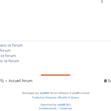
R
3
s
p
s
n
é
e
o
s
p
s
n
e
o
s
s
n
e
dans ce forum
s
s
 forum
e
 ce forum
s ce forum
s
S)
Accueil forum
S
Développé par
phpBB
® Forum Software © phpBB Limited
Traduction française officielle
©
Qiaeru
Optimized by:
phpBB SEO
Confidentialité
|
Conditions