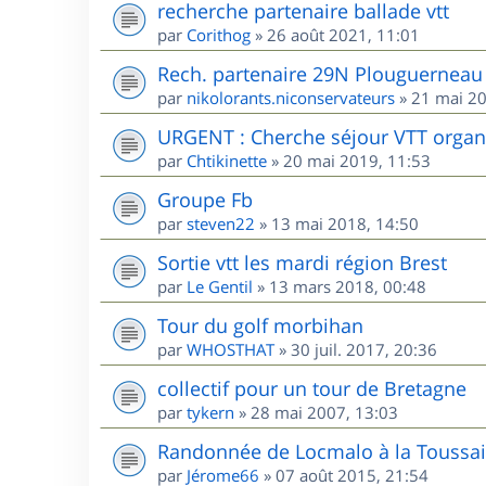
recherche partenaire ballade vtt
par
Corithog
»
26 août 2021, 11:01
Rech. partenaire 29N Plouguerneau 
par
nikolorants.niconservateurs
»
21 mai 20
URGENT : Cherche séjour VTT organis
par
Chtikinette
»
20 mai 2019, 11:53
Groupe Fb
par
steven22
»
13 mai 2018, 14:50
Sortie vtt les mardi région Brest
par
Le Gentil
»
13 mars 2018, 00:48
Tour du golf morbihan
par
WHOSTHAT
»
30 juil. 2017, 20:36
collectif pour un tour de Bretagne
par
tykern
»
28 mai 2007, 13:03
Randonnée de Locmalo à la Toussai
par
Jérome66
»
07 août 2015, 21:54