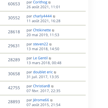
D
par
Corithog
n
V
60653
e
e
26 août 2021, 11:01
i
r
u
e
s
D
par
charly4444
n
r
V
30552
e
e
11 août 2021, 16:28
i
m
r
u
e
e
s
D
par
Chtikinette
n
r
V
s
28618
e
e
20 mai 2019, 11:53
i
m
s
r
u
e
e
a
s
D
par
steven22
n
r
V
s
29631
g
e
e
13 mai 2018, 14:50
i
m
s
e
r
u
e
e
a
s
D
par
Le Gentil
n
r
V
s
28289
g
e
e
13 mars 2018, 00:48
i
m
s
e
r
u
e
e
a
s
D
par
doublet eric
n
r
V
s
30658
g
e
e
31 juil. 2017, 13:35
i
m
s
e
r
u
e
e
a
s
D
par
ChristianB
n
r
V
s
42755
g
e
e
07 févr. 2017, 22:35
i
m
s
e
r
u
e
e
a
s
D
par
Jérome66
n
r
V
s
28893
g
e
e
07 août 2015, 21:54
i
m
s
e