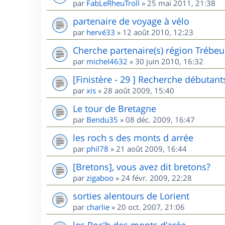
par
FabLeRheuTroll
»
25 mai 2011, 21:38
partenaire de voyage à vélo
par
hervé33
»
12 août 2010, 12:23
Cherche partenaire(s) région Trébe
par
michel4632
»
30 juin 2010, 16:32
[Finistère - 29 ] Recherche débutant
par
xis
»
28 août 2009, 15:40
Le tour de Bretagne
par
Bendu35
»
08 déc. 2009, 16:47
les roch s des monts d arrée
par
phil78
»
21 août 2009, 16:44
[Bretons], vous avez dit bretons?
par
zigaboo
»
24 févr. 2009, 22:28
sorties alentours de Lorient
par
charlie
»
20 oct. 2007, 21:06