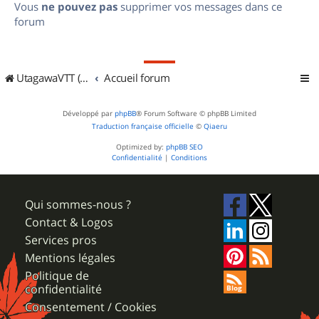
Vous
ne pouvez pas
supprimer vos messages dans ce
forum
UtagawaVTT (Randos VTT et VTTAE avec traces GPS)
Accueil forum
Développé par
phpBB
® Forum Software © phpBB Limited
Traduction française officielle
©
Qiaeru
Optimized by:
phpBB SEO
Confidentialité
|
Conditions
Qui sommes-nous ?
Contact & Logos
Services pros
Mentions légales
Politique de
confidentialité
Consentement / Cookies