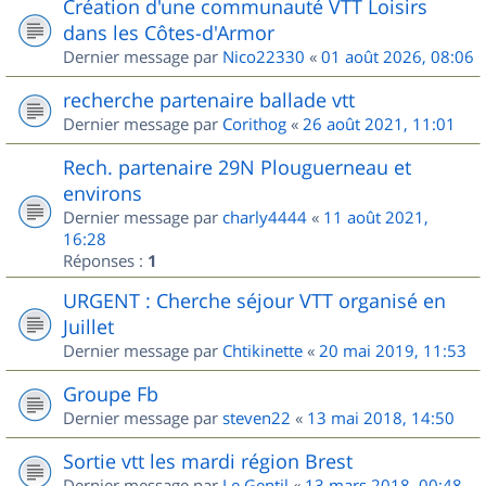
Création d'une communauté VTT Loisirs
dans les Côtes-d'Armor
Dernier message par
Nico22330
«
01 août 2026, 08:06
recherche partenaire ballade vtt
Dernier message par
Corithog
«
26 août 2021, 11:01
Rech. partenaire 29N Plouguerneau et
environs
Dernier message par
charly4444
«
11 août 2021,
16:28
Réponses :
1
URGENT : Cherche séjour VTT organisé en
Juillet
Dernier message par
Chtikinette
«
20 mai 2019, 11:53
Groupe Fb
Dernier message par
steven22
«
13 mai 2018, 14:50
Sortie vtt les mardi région Brest
Dernier message par
Le Gentil
«
13 mars 2018, 00:48