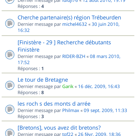
Dernier message par
luidji76
«
12 août 2010, 19:19
Réponses :
4
Cherche partenaire(s) région Trébeurden
Dernier message par
michel4632
«
30 juin 2010,
16:32
[Finistère - 29 ] Recherche débutants
Finistère
Dernier message par
RIDER-BZH
«
08 mars 2010,
17:52
Réponses :
1
Le tour de Bretagne
Dernier message par
Garik
«
16 déc. 2009, 16:43
Réponses :
8
les roch s des monts d arrée
Dernier message par
Philmax
«
09 sept. 2009, 11:33
Réponses :
3
[Bretons], vous avez dit bretons?
Dernier message par
tof22
«
26 févr. 2009, 18:36