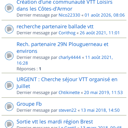
Création d'une communauté VTT Loisirs
dans les Côtes-d'Armor
Dernier message par
Nico22330
«
01 août 2026, 08:06
recherche partenaire ballade vtt
Dernier message par
Corithog
«
26 août 2021, 11:01
Rech. partenaire 29N Plouguerneau et
environs
Dernier message par
charly4444
«
11 août 2021,
16:28
Réponses :
1
URGENT : Cherche séjour VTT organisé en
Juillet
Dernier message par
Chtikinette
«
20 mai 2019, 11:53
Groupe Fb
Dernier message par
steven22
«
13 mai 2018, 14:50
Sortie vtt les mardi région Brest
Dernier message par
Le Gentil
«
13 mars 2018, 00:48