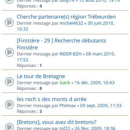
Dernier message par
luidji76
«
12 août 2010, 19:19
Réponses :
4
Cherche partenaire(s) région Trébeurden
Dernier message par
michel4632
«
30 juin 2010,
16:32
[Finistère - 29 ] Recherche débutants
Finistère
Dernier message par
RIDER-BZH
«
08 mars 2010,
17:52
Réponses :
1
Le tour de Bretagne
Dernier message par
Garik
«
16 déc. 2009, 16:43
Réponses :
8
les roch s des monts d arrée
Dernier message par
Philmax
«
09 sept. 2009, 11:33
Réponses :
3
[Bretons], vous avez dit bretons?
Dernier message par
tof22
«
26 févr. 2009, 18:36