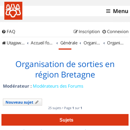
Menu
FAQ
Inscription
Connexion
UtagawaVTT (Randos VTT et VTTAE avec traces GPS)
Accueil forum
Générale
Organisation de sorties & Recherche de partenaires
Organisation de sorties en région Bretagne
Organisation de sorties en
région Bretagne
Modérateur :
Modérateurs des Forums
Nouveau sujet
25 sujets • Page
1
sur
1
Sujets