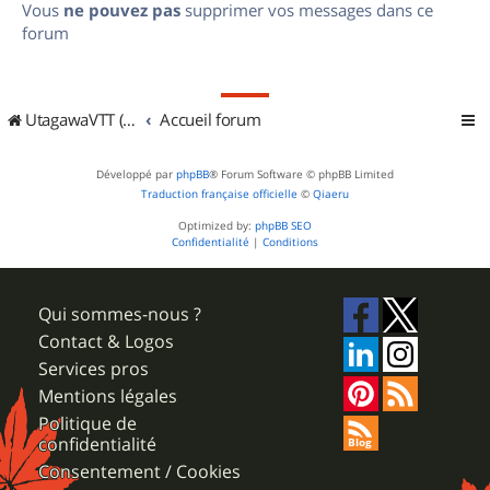
Vous
ne pouvez pas
supprimer vos messages dans ce
forum
UtagawaVTT (Randos VTT et VTTAE avec traces GPS)
Accueil forum
Développé par
phpBB
® Forum Software © phpBB Limited
Traduction française officielle
©
Qiaeru
Optimized by:
phpBB SEO
Confidentialité
|
Conditions
Qui sommes-nous ?
Contact & Logos
Services pros
Mentions légales
Politique de
confidentialité
Consentement / Cookies