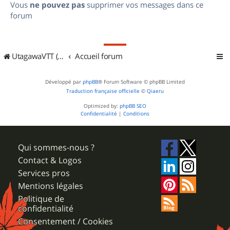
Vous
ne pouvez pas
supprimer vos messages dans ce
forum
UtagawaVTT (Randos VTT et VTTAE avec traces GPS)
Accueil forum
Développé par
phpBB
® Forum Software © phpBB Limited
Traduction française officielle
©
Qiaeru
Optimized by:
phpBB SEO
Confidentialité
|
Conditions
Qui sommes-nous ?
Contact & Logos
Services pros
Mentions légales
Politique de
confidentialité
Consentement / Cookies