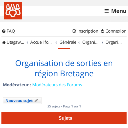
Menu
FAQ
Inscription
Connexion
UtagawaVTT (Randos VTT et VTTAE avec traces GPS)
Accueil forum
Générale
Organisation de sorties & Recherche de partenaires
Organisation de sorties en région Bretagne
Organisation de sorties en
région Bretagne
Modérateur :
Modérateurs des Forums
Nouveau sujet
25 sujets • Page
1
sur
1
Sujets