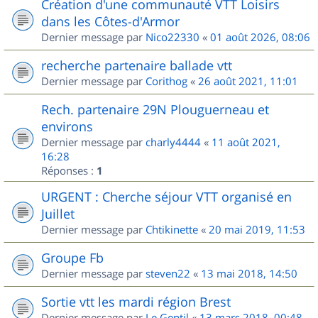
Création d'une communauté VTT Loisirs
dans les Côtes-d'Armor
Dernier message par
Nico22330
«
01 août 2026, 08:06
recherche partenaire ballade vtt
Dernier message par
Corithog
«
26 août 2021, 11:01
Rech. partenaire 29N Plouguerneau et
environs
Dernier message par
charly4444
«
11 août 2021,
16:28
Réponses :
1
URGENT : Cherche séjour VTT organisé en
Juillet
Dernier message par
Chtikinette
«
20 mai 2019, 11:53
Groupe Fb
Dernier message par
steven22
«
13 mai 2018, 14:50
Sortie vtt les mardi région Brest
Dernier message par
Le Gentil
«
13 mars 2018, 00:48