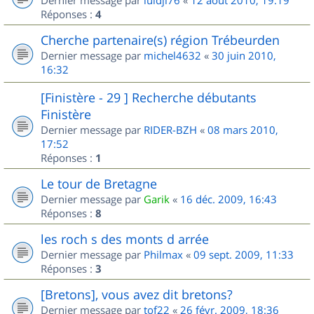
Dernier message par
luidji76
«
12 août 2010, 19:19
Réponses :
4
Cherche partenaire(s) région Trébeurden
Dernier message par
michel4632
«
30 juin 2010,
16:32
[Finistère - 29 ] Recherche débutants
Finistère
Dernier message par
RIDER-BZH
«
08 mars 2010,
17:52
Réponses :
1
Le tour de Bretagne
Dernier message par
Garik
«
16 déc. 2009, 16:43
Réponses :
8
les roch s des monts d arrée
Dernier message par
Philmax
«
09 sept. 2009, 11:33
Réponses :
3
[Bretons], vous avez dit bretons?
Dernier message par
tof22
«
26 févr. 2009, 18:36