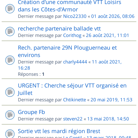
Création d'une communauté VTT Loisirs
dans les Côtes-d'Armor
Dernier message par
Nico22330
«
01 août 2026, 08:06
recherche partenaire ballade vtt
Dernier message par
Corithog
«
26 août 2021, 11:01
Rech. partenaire 29N Plouguerneau et
environs
Dernier message par
charly4444
«
11 août 2021,
16:28
Réponses :
1
URGENT : Cherche séjour VTT organisé en
Juillet
Dernier message par
Chtikinette
«
20 mai 2019, 11:53
Groupe Fb
Dernier message par
steven22
«
13 mai 2018, 14:50
Sortie vtt les mardi région Brest
Dernier message par
Le Gentil
«
13 mars 2018, 00:48