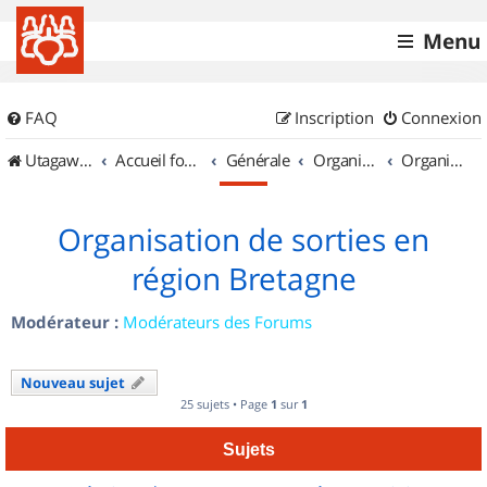
Menu
FAQ
Inscription
Connexion
UtagawaVTT (Randos VTT et VTTAE avec traces GPS)
Accueil forum
Générale
Organisation de sorties & Recherche de partenaires
Organisation de sorties en région Bretagne
Organisation de sorties en
région Bretagne
Modérateur :
Modérateurs des Forums
Nouveau sujet
25 sujets • Page
1
sur
1
Sujets