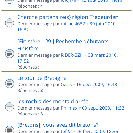
Dernier message par
luidji76
«
12 août 2010, 19:19
Réponses :
4
Cherche partenaire(s) région Trébeurden
Dernier message par
michel4632
«
30 juin 2010,
16:32
[Finistère - 29 ] Recherche débutants
Finistère
Dernier message par
RIDER-BZH
«
08 mars 2010,
17:52
Réponses :
1
Le tour de Bretagne
Dernier message par
Garik
«
16 déc. 2009, 16:43
Réponses :
8
les roch s des monts d arrée
Dernier message par
Philmax
«
09 sept. 2009, 11:33
Réponses :
3
[Bretons], vous avez dit bretons?
Dernier message par
tof22
«
26 févr. 2009, 18:36