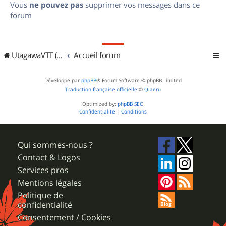
Vous
ne pouvez pas
supprimer vos messages dans ce
forum
UtagawaVTT (Randos VTT et VTTAE avec traces GPS)
Accueil forum
Développé par
phpBB
® Forum Software © phpBB Limited
Traduction française officielle
©
Qiaeru
Optimized by:
phpBB SEO
Confidentialité
|
Conditions
Qui sommes-nous ?
Contact & Logos
Services pros
Mentions légales
Politique de
confidentialité
Consentement / Cookies