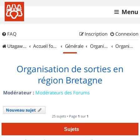
Menu
FAQ
Inscription
Connexion
UtagawaVTT (Randos VTT et VTTAE avec traces GPS)
Accueil forum
Générale
Organisation de sorties & Recherche de partenaires
Organisation de sorties en région Bretagne
Organisation de sorties en
région Bretagne
Modérateur :
Modérateurs des Forums
Nouveau sujet
25 sujets • Page
1
sur
1
Sujets