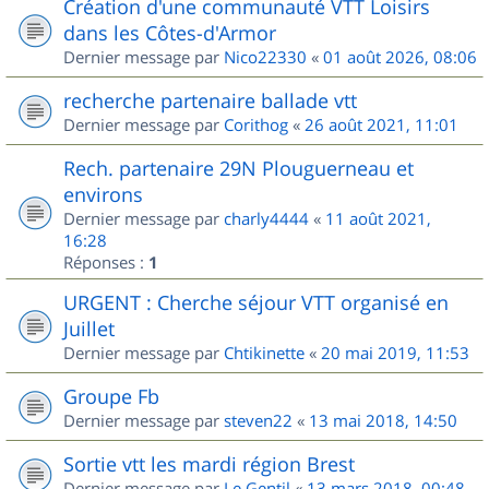
Création d'une communauté VTT Loisirs
dans les Côtes-d'Armor
Dernier message par
Nico22330
«
01 août 2026, 08:06
recherche partenaire ballade vtt
Dernier message par
Corithog
«
26 août 2021, 11:01
Rech. partenaire 29N Plouguerneau et
environs
Dernier message par
charly4444
«
11 août 2021,
16:28
Réponses :
1
URGENT : Cherche séjour VTT organisé en
Juillet
Dernier message par
Chtikinette
«
20 mai 2019, 11:53
Groupe Fb
Dernier message par
steven22
«
13 mai 2018, 14:50
Sortie vtt les mardi région Brest
Dernier message par
Le Gentil
«
13 mars 2018, 00:48