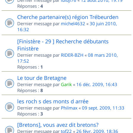
Dernier message par
luidji76
«
12 août 2010, 19:19
Réponses :
4
Cherche partenaire(s) région Trébeurden
Dernier message par
michel4632
«
30 juin 2010,
16:32
[Finistère - 29 ] Recherche débutants
Finistère
Dernier message par
RIDER-BZH
«
08 mars 2010,
17:52
Réponses :
1
Le tour de Bretagne
Dernier message par
Garik
«
16 déc. 2009, 16:43
Réponses :
8
les roch s des monts d arrée
Dernier message par
Philmax
«
09 sept. 2009, 11:33
Réponses :
3
[Bretons], vous avez dit bretons?
Dernier message par
tof22
«
26 févr. 2009, 18:36