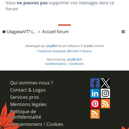
Vous
ne pouvez pas
supprimer vos messages dans ce
forum
UtagawaVTT (Randos VTT et VTTAE avec traces GPS)
Accueil forum
Développé par
phpBB
® Forum Software © phpBB Limited
Traduction française officielle
©
Qiaeru
Optimized by:
phpBB SEO
Confidentialité
|
Conditions
Qui sommes-nous ?
Contact & Logos
Services pros
Mentions légales
Politique de
confidentialité
Consentement / Cookies