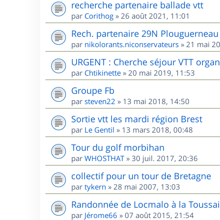
recherche partenaire ballade vtt
par
Corithog
»
26 août 2021, 11:01
Rech. partenaire 29N Plouguerneau 
par
nikolorants.niconservateurs
»
21 mai 20
URGENT : Cherche séjour VTT organis
par
Chtikinette
»
20 mai 2019, 11:53
Groupe Fb
par
steven22
»
13 mai 2018, 14:50
Sortie vtt les mardi région Brest
par
Le Gentil
»
13 mars 2018, 00:48
Tour du golf morbihan
par
WHOSTHAT
»
30 juil. 2017, 20:36
collectif pour un tour de Bretagne
par
tykern
»
28 mai 2007, 13:03
Randonnée de Locmalo à la Toussai
par
Jérome66
»
07 août 2015, 21:54