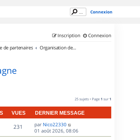
Connexion
Inscription
Connexion
e de partenaires
Organisation de sorties en région Bretagne
tagne
25 sujets • Page
1
sur
1
S
VUES
DERNIER MESSAGE
D
par
Nico22330
V
231
e
01 août 2026, 08:06
r
u