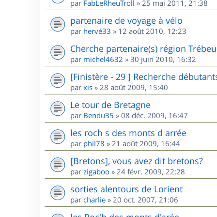
par
FabLeRheuTroll
»
25 mai 2011, 21:38
partenaire de voyage à vélo
par
hervé33
»
12 août 2010, 12:23
Cherche partenaire(s) région Trébe
par
michel4632
»
30 juin 2010, 16:32
[Finistère - 29 ] Recherche débutant
par
xis
»
28 août 2009, 15:40
Le tour de Bretagne
par
Bendu35
»
08 déc. 2009, 16:47
les roch s des monts d arrée
par
phil78
»
21 août 2009, 16:44
[Bretons], vous avez dit bretons?
par
zigaboo
»
24 févr. 2009, 22:28
sorties alentours de Lorient
par
charlie
»
20 oct. 2007, 21:06