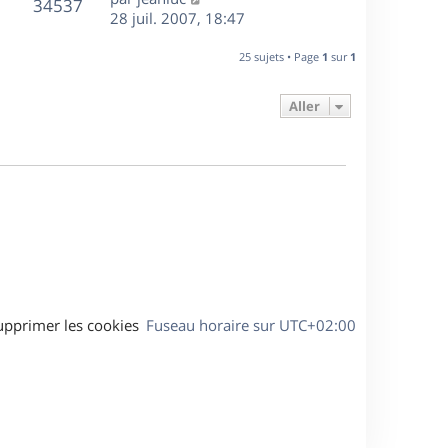
r
V
s
34537
g
e
e
28 juil. 2007, 18:47
i
m
s
e
r
u
e
e
a
s
n
r
25 sujets • Page
1
sur
1
s
g
e
i
m
s
e
e
e
a
Aller
s
r
s
g
m
s
e
e
a
s
g
s
e
a
g
e
upprimer les cookies
Fuseau horaire sur
UTC+02:00