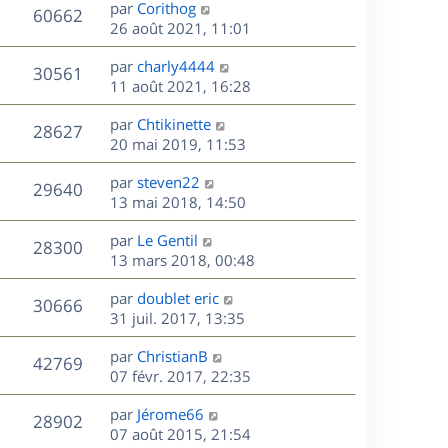
D
par
Corithog
n
V
60662
e
e
26 août 2021, 11:01
i
r
u
e
s
D
par
charly4444
n
r
V
30561
e
e
11 août 2021, 16:28
i
m
r
u
e
e
s
D
par
Chtikinette
n
r
V
s
28627
e
e
20 mai 2019, 11:53
i
m
s
r
u
e
e
a
s
D
par
steven22
n
r
V
s
29640
g
e
e
13 mai 2018, 14:50
i
m
s
e
r
u
e
e
a
s
D
par
Le Gentil
n
r
V
s
28300
g
e
e
13 mars 2018, 00:48
i
m
s
e
r
u
e
e
a
s
D
par
doublet eric
n
r
V
s
30666
g
e
e
31 juil. 2017, 13:35
i
m
s
e
r
u
e
e
a
s
D
par
ChristianB
n
r
V
s
42769
g
e
e
07 févr. 2017, 22:35
i
m
s
e
r
u
e
e
a
s
D
par
Jérome66
n
r
V
s
28902
g
e
e
07 août 2015, 21:54
i
m
s
e