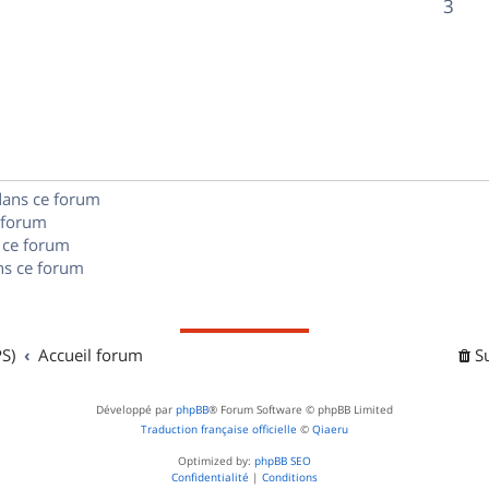
R
3
s
p
s
n
é
e
o
s
p
s
n
e
o
s
s
n
e
dans ce forum
s
s
 forum
e
 ce forum
s ce forum
s
S)
Accueil forum
S
Développé par
phpBB
® Forum Software © phpBB Limited
Traduction française officielle
©
Qiaeru
Optimized by:
phpBB SEO
Confidentialité
|
Conditions