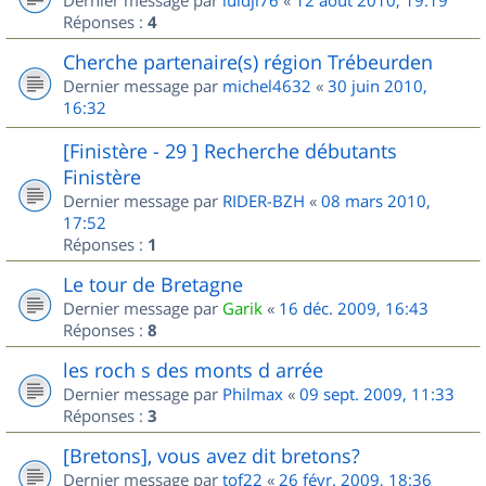
Dernier message par
luidji76
«
12 août 2010, 19:19
Réponses :
4
Cherche partenaire(s) région Trébeurden
Dernier message par
michel4632
«
30 juin 2010,
16:32
[Finistère - 29 ] Recherche débutants
Finistère
Dernier message par
RIDER-BZH
«
08 mars 2010,
17:52
Réponses :
1
Le tour de Bretagne
Dernier message par
Garik
«
16 déc. 2009, 16:43
Réponses :
8
les roch s des monts d arrée
Dernier message par
Philmax
«
09 sept. 2009, 11:33
Réponses :
3
[Bretons], vous avez dit bretons?
Dernier message par
tof22
«
26 févr. 2009, 18:36