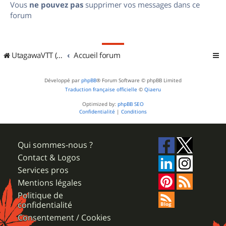
Vous
ne pouvez pas
supprimer vos messages dans ce
forum
UtagawaVTT (Randos VTT et VTTAE avec traces GPS)
Accueil forum
Développé par
phpBB
® Forum Software © phpBB Limited
Traduction française officielle
©
Qiaeru
Optimized by:
phpBB SEO
Confidentialité
|
Conditions
Qui sommes-nous ?
Contact & Logos
Services pros
Mentions légales
Politique de
confidentialité
Consentement / Cookies