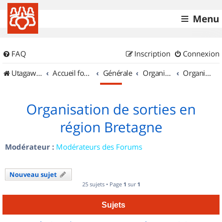
Menu
FAQ
Inscription
Connexion
UtagawaVTT (Randos VTT et VTTAE avec traces GPS)
Accueil forum
Générale
Organisation de sorties & Recherche de partenaires
Organisation de sorties en région Bretagne
Organisation de sorties en
région Bretagne
Modérateur :
Modérateurs des Forums
Nouveau sujet
25 sujets • Page
1
sur
1
Sujets