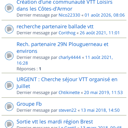
Création d'une communauté VTT Loisirs
dans les Côtes-d'Armor
Dernier message par
Nico22330
«
01 août 2026, 08:06
recherche partenaire ballade vtt
Dernier message par
Corithog
«
26 août 2021, 11:01
Rech. partenaire 29N Plouguerneau et
environs
Dernier message par
charly4444
«
11 août 2021,
16:28
Réponses :
1
URGENT : Cherche séjour VTT organisé en
Juillet
Dernier message par
Chtikinette
«
20 mai 2019, 11:53
Groupe Fb
Dernier message par
steven22
«
13 mai 2018, 14:50
Sortie vtt les mardi région Brest
Dernier message par
Le Gentil
«
13 mars 2018, 00:48