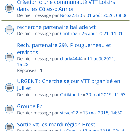
Création d'une communauté VTT Loisirs
dans les Côtes-d'Armor
Dernier message par
Nico22330
«
01 août 2026, 08:06
recherche partenaire ballade vtt
Dernier message par
Corithog
«
26 août 2021, 11:01
Rech. partenaire 29N Plouguerneau et
environs
Dernier message par
charly4444
«
11 août 2021,
16:28
Réponses :
1
URGENT : Cherche séjour VTT organisé en
Juillet
Dernier message par
Chtikinette
«
20 mai 2019, 11:53
Groupe Fb
Dernier message par
steven22
«
13 mai 2018, 14:50
Sortie vtt les mardi région Brest
Dernier message par
Le Gentil
«
13 mars 2018, 00:48