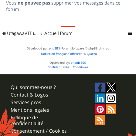
Vous
ne pouvez pas
supprimer vos messages dans ce
forum
UtagawaVTT (Randos VTT et VTTAE avec traces GPS)
Accueil forum
Développé par
phpBB
® Forum Software © phpBB Limited
Traduction française officielle
©
Qiaeru
Optimized by:
phpBB SEO
Confidentialité
|
Conditions
Qui sommes-nous ?
Contact & Logos
Services pros
Mentions légales
Politique de
confidentialité
Consentement / Cookies