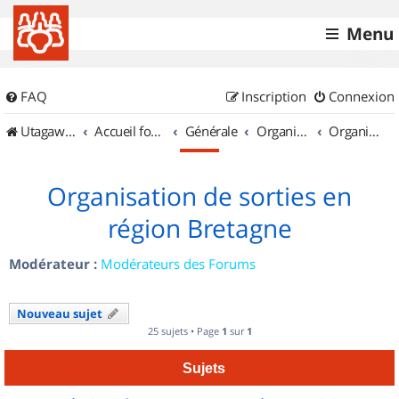
Menu
FAQ
Inscription
Connexion
UtagawaVTT (Randos VTT et VTTAE avec traces GPS)
Accueil forum
Générale
Organisation de sorties & Recherche de partenaires
Organisation de sorties en région Bretagne
Organisation de sorties en
région Bretagne
Modérateur :
Modérateurs des Forums
Nouveau sujet
25 sujets • Page
1
sur
1
Sujets