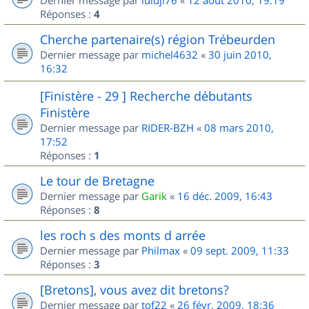
Dernier message par
luidji76
«
12 août 2010, 19:19
Réponses :
4
Cherche partenaire(s) région Trébeurden
Dernier message par
michel4632
«
30 juin 2010,
16:32
[Finistère - 29 ] Recherche débutants
Finistère
Dernier message par
RIDER-BZH
«
08 mars 2010,
17:52
Réponses :
1
Le tour de Bretagne
Dernier message par
Garik
«
16 déc. 2009, 16:43
Réponses :
8
les roch s des monts d arrée
Dernier message par
Philmax
«
09 sept. 2009, 11:33
Réponses :
3
[Bretons], vous avez dit bretons?
Dernier message par
tof22
«
26 févr. 2009, 18:36