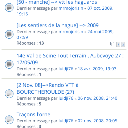
[50 - manche] --> vtt les haguards
Dernier message par
mrmojorisin
«
07 oct. 2009,
19:16
[Les sentiers de la hague] --> 2009
Dernier message par
mrmojorisin
«
24 mai 2009,
07:59
Réponses :
13
1
2
14e Val de Seine Tout Terrain , Aubevoye 27 :
17/05/09
Dernier message par
luidji76
«
18 avr. 2009, 19:03
Réponses :
1
[2 Nov. 08]-->Rando VTT à
BOURGTHEROULDE (27)
Dernier message par
luidji76
«
06 nov. 2008, 21:40
Réponses :
5
Traçons l'orne
Dernier message par
luidji76
«
02 nov. 2008, 20:05
Réponses :
3