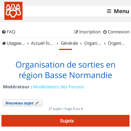
Menu
FAQ
Inscription
Connexion
UtagawaVTT (Randos VTT et VTTAE avec traces GPS)
Accueil forum
Générale
Organisation de sorties & Recherche de partenaires
Organisation de sorties en région Basse Normandie
Organisation de sorties en
région Basse Normandie
Modérateur :
Modérateurs des Forums
Nouveau sujet
27 sujets • Page
1
sur
1
Sujets