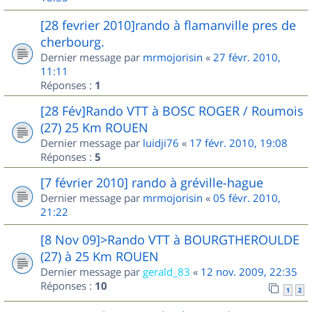
[28 fevrier 2010]rando à flamanville pres de
cherbourg.
Dernier message par
mrmojorisin
«
27 févr. 2010,
11:11
Réponses :
1
[28 Fév]Rando VTT à BOSC ROGER / Roumois
(27) 25 Km ROUEN
Dernier message par
luidji76
«
17 févr. 2010, 19:08
Réponses :
5
[7 février 2010] rando à gréville-hague
Dernier message par
mrmojorisin
«
05 févr. 2010,
21:22
[8 Nov 09]>Rando VTT à BOURGTHEROULDE
(27) à 25 Km ROUEN
Dernier message par
gerald_83
«
12 nov. 2009, 22:35
Réponses :
10
1
2