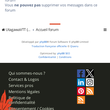
Vous
ne pouvez pas
supprimer vos messages dans ce
forum
UtagawaVTT (Randos VTT et VTTAE avec traces GPS)
Accueil forum
Développé par
phpBB
® Forum Software © phpBB Limited
Traduction française officielle
©
Qiaeru
Optimized by:
phpBB SEO
Confidentialité
|
Conditions
Qui sommes-nous ?
Contact & Logos
Services pros
Mentions légales
Politique de
confidentialité
Consentement / Cookies