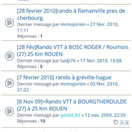
[28 fevrier 2010]rando à flamanville pres de
cherbourg.
Dernier message par
mrmojorisin
«
27 févr. 2010,
11:11
Réponses :
1
[28 Fév]Rando VTT à BOSC ROGER / Roumois
(27) 25 Km ROUEN
Dernier message par
luidji76
«
17 févr. 2010, 19:08
Réponses :
5
[7 février 2010] rando à gréville-hague
Dernier message par
mrmojorisin
«
05 févr. 2010,
21:22
[8 Nov 09]>Rando VTT à BOURGTHEROULDE
(27) à 25 Km ROUEN
Dernier message par
gerald_83
«
12 nov. 2009, 22:35
Réponses :
10
1
2