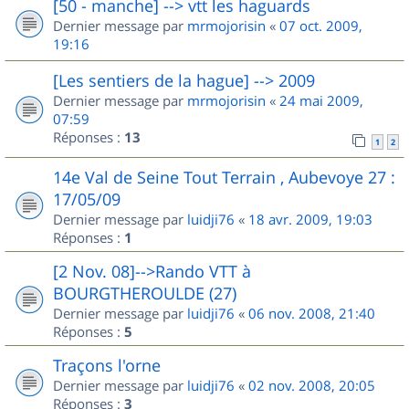
[50 - manche] --> vtt les haguards
Dernier message par
mrmojorisin
«
07 oct. 2009,
19:16
[Les sentiers de la hague] --> 2009
Dernier message par
mrmojorisin
«
24 mai 2009,
07:59
Réponses :
13
1
2
14e Val de Seine Tout Terrain , Aubevoye 27 :
17/05/09
Dernier message par
luidji76
«
18 avr. 2009, 19:03
Réponses :
1
[2 Nov. 08]-->Rando VTT à
BOURGTHEROULDE (27)
Dernier message par
luidji76
«
06 nov. 2008, 21:40
Réponses :
5
Traçons l'orne
Dernier message par
luidji76
«
02 nov. 2008, 20:05
Réponses :
3