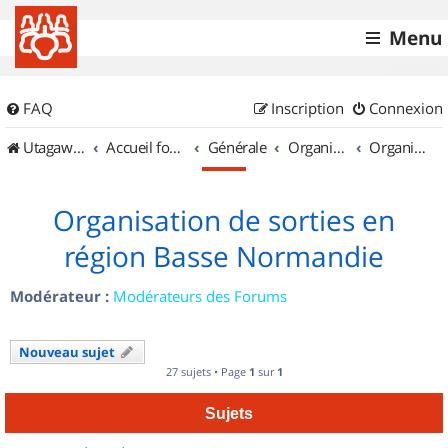
Menu
FAQ
Inscription
Connexion
UtagawaVTT (Randos VTT et VTTAE avec traces GPS)
Accueil forum
Générale
Organisation de sorties & Recherche de partenaires
Organisation de sorties en région Basse Normandie
Organisation de sorties en
région Basse Normandie
Modérateur :
Modérateurs des Forums
Nouveau sujet
27 sujets • Page
1
sur
1
Sujets