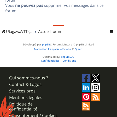
Vous
ne pouvez pas
supprimer vos messages dans ce
forum
UtagawaVTT (Randos VTT et VTTAE avec traces GPS)
Accueil forum
Développé par
phpBB
® Forum Software © phpBB Limited
Traduction française officielle
©
Qiaeru
Optimized by:
phpBB SEO
Confidentialité
|
Conditions
Qui sommes-nous ?
Contact & Logos
Services pros
Mentions légales
Politique de
confidentialité
Consentement / Cookies