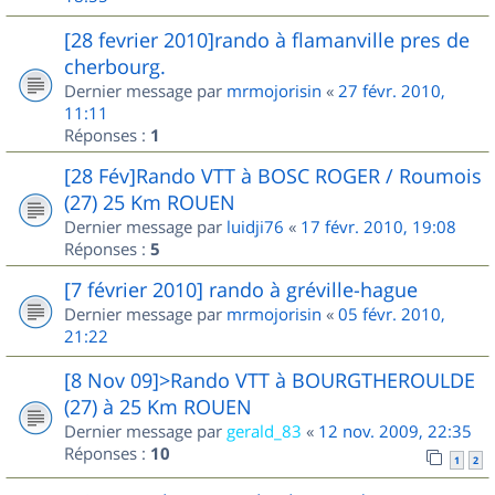
[28 fevrier 2010]rando à flamanville pres de
cherbourg.
Dernier message par
mrmojorisin
«
27 févr. 2010,
11:11
Réponses :
1
[28 Fév]Rando VTT à BOSC ROGER / Roumois
(27) 25 Km ROUEN
Dernier message par
luidji76
«
17 févr. 2010, 19:08
Réponses :
5
[7 février 2010] rando à gréville-hague
Dernier message par
mrmojorisin
«
05 févr. 2010,
21:22
[8 Nov 09]>Rando VTT à BOURGTHEROULDE
(27) à 25 Km ROUEN
Dernier message par
gerald_83
«
12 nov. 2009, 22:35
Réponses :
10
1
2