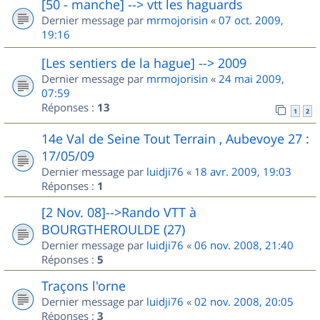
[50 - manche] --> vtt les haguards
Dernier message par
mrmojorisin
«
07 oct. 2009,
19:16
[Les sentiers de la hague] --> 2009
Dernier message par
mrmojorisin
«
24 mai 2009,
07:59
Réponses :
13
1
2
14e Val de Seine Tout Terrain , Aubevoye 27 :
17/05/09
Dernier message par
luidji76
«
18 avr. 2009, 19:03
Réponses :
1
[2 Nov. 08]-->Rando VTT à
BOURGTHEROULDE (27)
Dernier message par
luidji76
«
06 nov. 2008, 21:40
Réponses :
5
Traçons l'orne
Dernier message par
luidji76
«
02 nov. 2008, 20:05
Réponses :
3