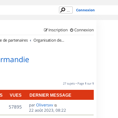
Connexion
Inscription
Connexion
e de partenaires
Organisation de sorties en région Basse Normandie
Normandie
27 sujets • Page
1
sur
1
S
VUES
DERNIER MESSAGE
D
par
Oliversxv
V
57895
e
22 août 2023, 08:22
r
u