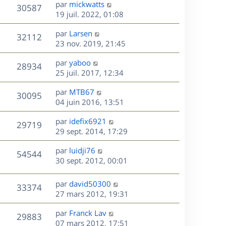
D
par
mickwatts
n
V
30587
e
e
19 juil. 2022, 01:08
i
r
u
e
s
D
par
Larsen
n
r
V
32112
e
e
23 nov. 2019, 21:45
i
m
r
u
e
e
s
D
par
yaboo
n
r
V
s
28934
e
e
25 juil. 2017, 12:34
i
m
s
r
u
e
e
a
s
D
par
MTB67
n
r
V
s
30095
g
e
e
04 juin 2016, 13:51
i
m
s
e
r
u
e
e
a
s
D
par
idefix6921
n
r
V
s
29719
g
e
e
29 sept. 2014, 17:29
i
m
s
e
r
u
e
e
a
s
D
par
luidji76
n
r
V
s
54544
g
e
e
30 sept. 2012, 00:01
i
m
s
e
r
u
e
e
a
s
n
r
s
D
g
par
david50300
V
33374
e
i
m
s
e
e
27 mars 2012, 19:31
e
e
a
r
u
s
r
s
D
g
par
Franck Lav
n
V
29883
m
s
e
e
e
07 mars 2012, 17:51
i