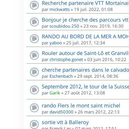
Recherche partenaire VTT Mortainai
par
mickwatts
»
19 juil. 2022, 01:08
Bonjour je cherche des parcours vtt
par
scoubidou 250
»
23 nov. 2019, 16:30
RANDO AU BORD DE LA MER A MO
par
yaboo
»
25 juil. 2017, 12:34
Rouler autour de Saint-Lô et Granvill
par
christophe.gonet
»
03 juin 2016, 10:22
cherche partenaires dans le calvad
par
Eschenbach
»
29 sept. 2014, 08:36
Septembre 2012, le tour de la Sui
par
Garik
»
27 août 2012, 13:08
rando Flers le mont saint michel
par
david50300
»
26 mars 2012, 22:13
sortie vtt à Balleroy
par
Franck Lav
»
07 mars 2012, 17:51