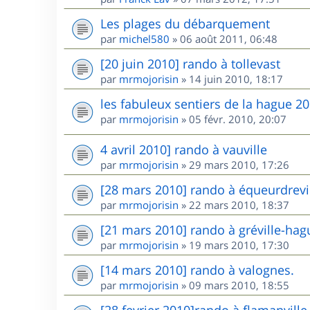
Les plages du débarquement
par
michel580
»
06 août 2011, 06:48
[20 juin 2010] rando à tollevast
par
mrmojorisin
»
14 juin 2010, 18:17
les fabuleux sentiers de la hague 2
par
mrmojorisin
»
05 févr. 2010, 20:07
4 avril 2010] rando à vauville
par
mrmojorisin
»
29 mars 2010, 17:26
[28 mars 2010] rando à équeurdrevi
par
mrmojorisin
»
22 mars 2010, 18:37
[21 mars 2010] rando à gréville-hag
par
mrmojorisin
»
19 mars 2010, 17:30
[14 mars 2010] rando à valognes.
par
mrmojorisin
»
09 mars 2010, 18:55
[28 fevrier 2010]rando à flamanvill