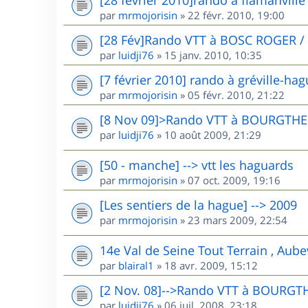
par
mrmojorisin
»
22 févr. 2010, 19:00
[28 Fév]Rando VTT à BOSC ROGER /
par
luidji76
»
15 janv. 2010, 10:35
[7 février 2010] rando à gréville-ha
par
mrmojorisin
»
05 févr. 2010, 21:22
[8 Nov 09]>Rando VTT à BOURGTHE
par
luidji76
»
10 août 2009, 21:29
[50 - manche] --> vtt les haguards
par
mrmojorisin
»
07 oct. 2009, 19:16
[Les sentiers de la hague] --> 2009
par
mrmojorisin
»
23 mars 2009, 22:54
14e Val de Seine Tout Terrain , Aube
par
blairal1
»
18 avr. 2009, 15:12
[2 Nov. 08]-->Rando VTT à BOURGT
par
luidji76
»
06 juil. 2008, 23:18