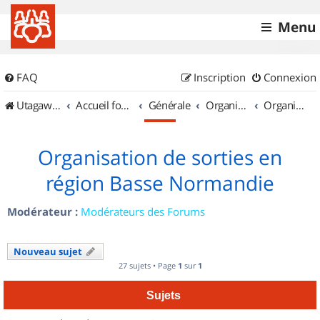
Menu
FAQ
Inscription
Connexion
UtagawaVTT (Randos VTT et VTTAE avec traces GPS)
Accueil forum
Générale
Organisation de sorties & Recherche de partenaires
Organisation de sorties en région Basse Normandie
Organisation de sorties en
région Basse Normandie
Modérateur :
Modérateurs des Forums
Nouveau sujet
27 sujets • Page
1
sur
1
Sujets