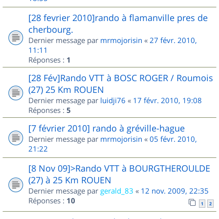
[28 fevrier 2010]rando à flamanville pres de
cherbourg.
Dernier message par
mrmojorisin
«
27 févr. 2010,
11:11
Réponses :
1
[28 Fév]Rando VTT à BOSC ROGER / Roumois
(27) 25 Km ROUEN
Dernier message par
luidji76
«
17 févr. 2010, 19:08
Réponses :
5
[7 février 2010] rando à gréville-hague
Dernier message par
mrmojorisin
«
05 févr. 2010,
21:22
[8 Nov 09]>Rando VTT à BOURGTHEROULDE
(27) à 25 Km ROUEN
Dernier message par
gerald_83
«
12 nov. 2009, 22:35
Réponses :
10
1
2