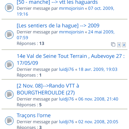
[50 - manche] --> vtt les haguards
Dernier message par
mrmojorisin
«
07 oct. 2009,
19:16
[Les sentiers de la hague] --> 2009
Dernier message par
mrmojorisin
«
24 mai 2009,
07:59
Réponses :
13
1
2
14e Val de Seine Tout Terrain , Aubevoye 27 :
17/05/09
Dernier message par
luidji76
«
18 avr. 2009, 19:03
Réponses :
1
[2 Nov. 08]-->Rando VTT à
BOURGTHEROULDE (27)
Dernier message par
luidji76
«
06 nov. 2008, 21:40
Réponses :
5
Traçons l'orne
Dernier message par
luidji76
«
02 nov. 2008, 20:05
Réponses :
3