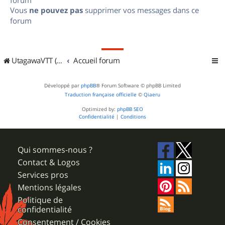
Vous
ne pouvez pas
supprimer vos messages dans ce
forum
UtagawaVTT (Randos VTT et VTTAE avec traces GPS)
Accueil forum
Développé par
phpBB
® Forum Software © phpBB Limited
Traduction française officielle
©
Qiaeru
Optimized by:
phpBB SEO
Confidentialité
|
Conditions
Qui sommes-nous ?
Contact & Logos
Services pros
Mentions légales
Politique de
confidentialité
Consentement / Cookies