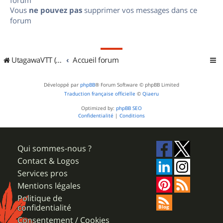
Vous
ne pouvez pas
supprimer vos messages dans ce
forum
UtagawaVTT (Randos VTT et VTTAE avec traces GPS)
Accueil forum
Développé par
phpBB
® Forum Software © phpBB Limited
Traduction française officielle
©
Qiaeru
Optimized by:
phpBB SEO
Confidentialité
|
Conditions
Qui sommes-nous ?
Contact & Logos
Services pros
Mentions légales
Politique de
confidentialité
Consentement / Cookies