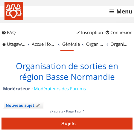
Menu
FAQ
Inscription
Connexion
UtagawaVTT (Randos VTT et VTTAE avec traces GPS)
Accueil forum
Générale
Organisation de sorties & Recherche de partenaires
Organisation de sorties en région Basse Normandie
Organisation de sorties en
région Basse Normandie
Modérateur :
Modérateurs des Forums
Nouveau sujet
27 sujets • Page
1
sur
1
Sujets