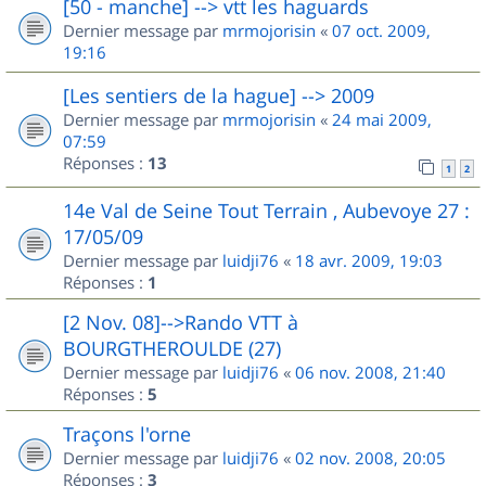
[50 - manche] --> vtt les haguards
Dernier message par
mrmojorisin
«
07 oct. 2009,
19:16
[Les sentiers de la hague] --> 2009
Dernier message par
mrmojorisin
«
24 mai 2009,
07:59
Réponses :
13
1
2
14e Val de Seine Tout Terrain , Aubevoye 27 :
17/05/09
Dernier message par
luidji76
«
18 avr. 2009, 19:03
Réponses :
1
[2 Nov. 08]-->Rando VTT à
BOURGTHEROULDE (27)
Dernier message par
luidji76
«
06 nov. 2008, 21:40
Réponses :
5
Traçons l'orne
Dernier message par
luidji76
«
02 nov. 2008, 20:05
Réponses :
3