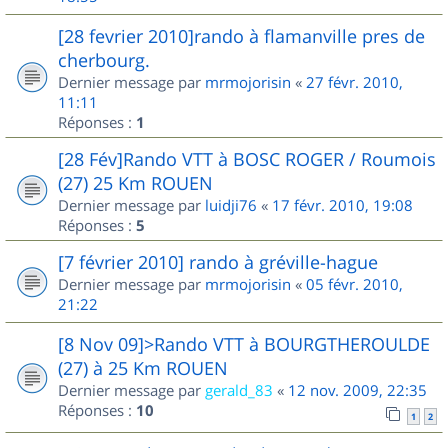
[28 fevrier 2010]rando à flamanville pres de
cherbourg.
Dernier message par
mrmojorisin
«
27 févr. 2010,
11:11
Réponses :
1
[28 Fév]Rando VTT à BOSC ROGER / Roumois
(27) 25 Km ROUEN
Dernier message par
luidji76
«
17 févr. 2010, 19:08
Réponses :
5
[7 février 2010] rando à gréville-hague
Dernier message par
mrmojorisin
«
05 févr. 2010,
21:22
[8 Nov 09]>Rando VTT à BOURGTHEROULDE
(27) à 25 Km ROUEN
Dernier message par
gerald_83
«
12 nov. 2009, 22:35
Réponses :
10
1
2