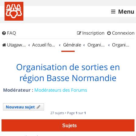
Menu
FAQ
Inscription
Connexion
UtagawaVTT (Randos VTT et VTTAE avec traces GPS)
Accueil forum
Générale
Organisation de sorties & Recherche de partenaires
Organisation de sorties en région Basse Normandie
Organisation de sorties en
région Basse Normandie
Modérateur :
Modérateurs des Forums
Nouveau sujet
27 sujets • Page
1
sur
1
Sujets