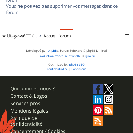
Vous
ne pouvez pas
supprimer vos messages dans ce
forum
UtagawaVTT (Randos VTT et VTTAE avec traces GPS)
Accueil forum
Développé par
phpBB
® Forum Software © phpBB Limited
Traduction française officielle
©
Qiaeru
Optimized by:
phpBB SEO
Confidentialité
|
Conditions
Qui sommes-nous ?
Contact & Logos
Services pros
Mentions légales
Politique de
confidentialité
Consentement / Cookies