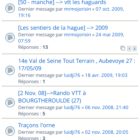
[50 - manche] --> vtt les haguards
Dernier message par
mrmojorisin
«
07 oct. 2009,
19:16
[Les sentiers de la hague] --> 2009
Dernier message par
mrmojorisin
«
24 mai 2009,
07:59
Réponses :
13
1
2
14e Val de Seine Tout Terrain , Aubevoye 27 :
17/05/09
Dernier message par
luidji76
«
18 avr. 2009, 19:03
Réponses :
1
[2 Nov. 08]-->Rando VTT à
BOURGTHEROULDE (27)
Dernier message par
luidji76
«
06 nov. 2008, 21:40
Réponses :
5
Traçons l'orne
Dernier message par
luidji76
«
02 nov. 2008, 20:05
Réponses :
3