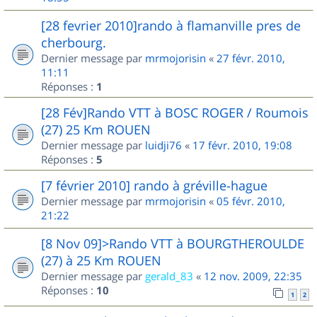
[28 fevrier 2010]rando à flamanville pres de
cherbourg.
Dernier message par
mrmojorisin
«
27 févr. 2010,
11:11
Réponses :
1
[28 Fév]Rando VTT à BOSC ROGER / Roumois
(27) 25 Km ROUEN
Dernier message par
luidji76
«
17 févr. 2010, 19:08
Réponses :
5
[7 février 2010] rando à gréville-hague
Dernier message par
mrmojorisin
«
05 févr. 2010,
21:22
[8 Nov 09]>Rando VTT à BOURGTHEROULDE
(27) à 25 Km ROUEN
Dernier message par
gerald_83
«
12 nov. 2009, 22:35
Réponses :
10
1
2