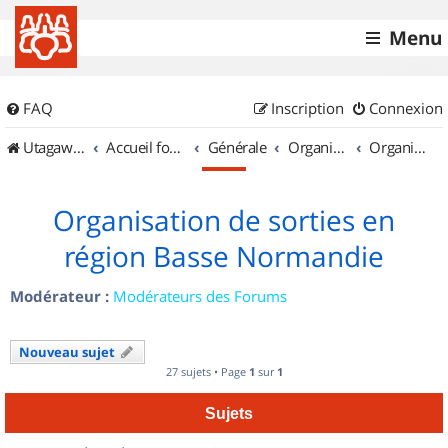
Menu
FAQ
Inscription
Connexion
UtagawaVTT (Randos VTT et VTTAE avec traces GPS)
Accueil forum
Générale
Organisation de sorties & Recherche de partenaires
Organisation de sorties en région Basse Normandie
Organisation de sorties en
région Basse Normandie
Modérateur :
Modérateurs des Forums
Nouveau sujet
27 sujets • Page
1
sur
1
Sujets