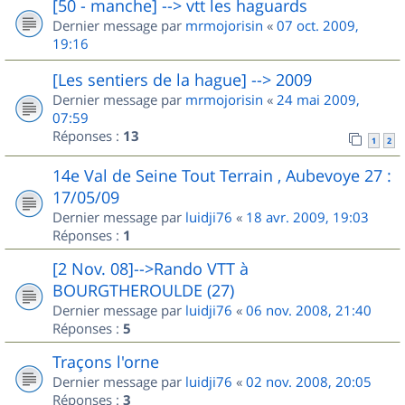
[50 - manche] --> vtt les haguards
Dernier message par
mrmojorisin
«
07 oct. 2009,
19:16
[Les sentiers de la hague] --> 2009
Dernier message par
mrmojorisin
«
24 mai 2009,
07:59
Réponses :
13
1
2
14e Val de Seine Tout Terrain , Aubevoye 27 :
17/05/09
Dernier message par
luidji76
«
18 avr. 2009, 19:03
Réponses :
1
[2 Nov. 08]-->Rando VTT à
BOURGTHEROULDE (27)
Dernier message par
luidji76
«
06 nov. 2008, 21:40
Réponses :
5
Traçons l'orne
Dernier message par
luidji76
«
02 nov. 2008, 20:05
Réponses :
3