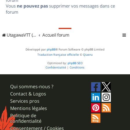
Vous
ne pouvez pas
supprimer vos messages dans ce
forum
UtagawaVTT (Randos VTT et VTTAE avec traces GPS)
Accueil forum
Développé par
phpBB
® Forum Software © phpBB Limited
Traduction française officielle
©
Qiaeru
Optimized by:
phpBB SEO
Confidentialité
|
Conditions
Qui sommes-nous ?
Contact & Logos
Services pros
Mentions légales
Politique de
confidentialité
Consentement / Cookies