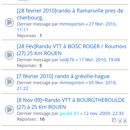
[28 fevrier 2010]rando à flamanville pres de
cherbourg.
Dernier message par
mrmojorisin
«
27 févr. 2010,
11:11
Réponses :
1
[28 Fév]Rando VTT à BOSC ROGER / Roumois
(27) 25 Km ROUEN
Dernier message par
luidji76
«
17 févr. 2010, 19:08
Réponses :
5
[7 février 2010] rando à gréville-hague
Dernier message par
mrmojorisin
«
05 févr. 2010,
21:22
[8 Nov 09]>Rando VTT à BOURGTHEROULDE
(27) à 25 Km ROUEN
Dernier message par
gerald_83
«
12 nov. 2009, 22:35
Réponses :
10
1
2