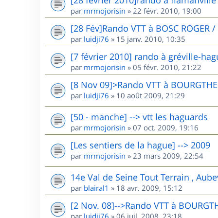
par
mrmojorisin
»
22 févr. 2010, 19:00
[28 Fév]Rando VTT à BOSC ROGER /
par
luidji76
»
15 janv. 2010, 10:35
[7 février 2010] rando à gréville-ha
par
mrmojorisin
»
05 févr. 2010, 21:22
[8 Nov 09]>Rando VTT à BOURGTHE
par
luidji76
»
10 août 2009, 21:29
[50 - manche] --> vtt les haguards
par
mrmojorisin
»
07 oct. 2009, 19:16
[Les sentiers de la hague] --> 2009
par
mrmojorisin
»
23 mars 2009, 22:54
14e Val de Seine Tout Terrain , Aube
par
blairal1
»
18 avr. 2009, 15:12
[2 Nov. 08]-->Rando VTT à BOURGT
par
luidji76
»
06 juil. 2008, 23:18