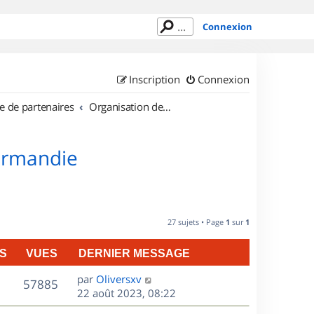
Connexion
Inscription
Connexion
e de partenaires
Organisation de sorties en région Basse Normandie
Normandie
27 sujets • Page
1
sur
1
S
VUES
DERNIER MESSAGE
D
par
Oliversxv
V
57885
e
22 août 2023, 08:22
r
u