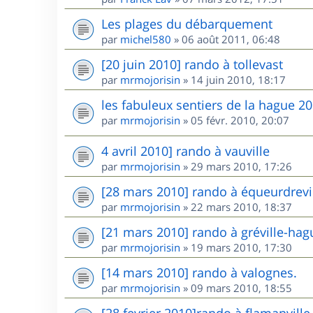
Les plages du débarquement
par
michel580
»
06 août 2011, 06:48
[20 juin 2010] rando à tollevast
par
mrmojorisin
»
14 juin 2010, 18:17
les fabuleux sentiers de la hague 2
par
mrmojorisin
»
05 févr. 2010, 20:07
4 avril 2010] rando à vauville
par
mrmojorisin
»
29 mars 2010, 17:26
[28 mars 2010] rando à équeurdrevi
par
mrmojorisin
»
22 mars 2010, 18:37
[21 mars 2010] rando à gréville-hag
par
mrmojorisin
»
19 mars 2010, 17:30
[14 mars 2010] rando à valognes.
par
mrmojorisin
»
09 mars 2010, 18:55
[28 fevrier 2010]rando à flamanvill