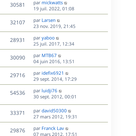
D
par
mickwatts
n
V
30581
e
e
19 juil. 2022, 01:08
i
r
u
e
s
D
par
Larsen
n
r
V
32107
e
e
23 nov. 2019, 21:45
i
m
r
u
e
e
s
D
par
yaboo
n
r
V
s
28931
e
e
25 juil. 2017, 12:34
i
m
s
r
u
e
e
a
s
D
par
MTB67
n
r
V
s
30090
g
e
e
04 juin 2016, 13:51
i
m
s
e
r
u
e
e
a
s
D
par
idefix6921
n
r
V
s
29716
g
e
e
29 sept. 2014, 17:29
i
m
s
e
r
u
e
e
a
s
D
par
luidji76
n
r
V
s
54536
g
e
e
30 sept. 2012, 00:01
i
m
s
e
r
u
e
e
a
s
n
r
s
D
g
par
david50300
V
33371
e
i
m
s
e
e
27 mars 2012, 19:31
e
e
a
r
u
s
r
s
D
g
par
Franck Lav
n
V
29876
m
s
e
e
e
07 mars 2012, 17:51
i