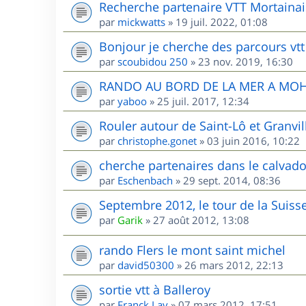
Recherche partenaire VTT Mortainai
par
mickwatts
»
19 juil. 2022, 01:08
Bonjour je cherche des parcours vtt
par
scoubidou 250
»
23 nov. 2019, 16:30
RANDO AU BORD DE LA MER A MO
par
yaboo
»
25 juil. 2017, 12:34
Rouler autour de Saint-Lô et Granvill
par
christophe.gonet
»
03 juin 2016, 10:22
cherche partenaires dans le calvad
par
Eschenbach
»
29 sept. 2014, 08:36
Septembre 2012, le tour de la Sui
par
Garik
»
27 août 2012, 13:08
rando Flers le mont saint michel
par
david50300
»
26 mars 2012, 22:13
sortie vtt à Balleroy
par
Franck Lav
»
07 mars 2012, 17:51