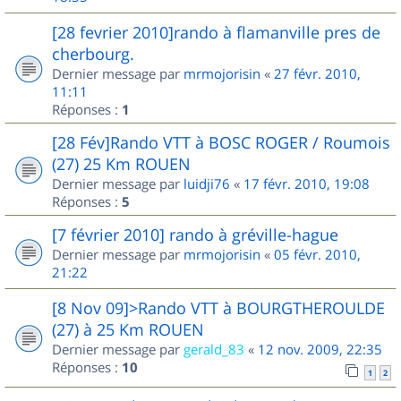
[28 fevrier 2010]rando à flamanville pres de
cherbourg.
Dernier message par
mrmojorisin
«
27 févr. 2010,
11:11
Réponses :
1
[28 Fév]Rando VTT à BOSC ROGER / Roumois
(27) 25 Km ROUEN
Dernier message par
luidji76
«
17 févr. 2010, 19:08
Réponses :
5
[7 février 2010] rando à gréville-hague
Dernier message par
mrmojorisin
«
05 févr. 2010,
21:22
[8 Nov 09]>Rando VTT à BOURGTHEROULDE
(27) à 25 Km ROUEN
Dernier message par
gerald_83
«
12 nov. 2009, 22:35
Réponses :
10
1
2