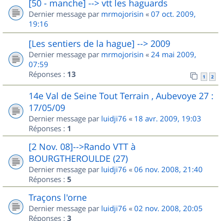
[50 - manche] --> vtt les haguards
Dernier message par
mrmojorisin
«
07 oct. 2009,
19:16
[Les sentiers de la hague] --> 2009
Dernier message par
mrmojorisin
«
24 mai 2009,
07:59
Réponses :
13
1
2
14e Val de Seine Tout Terrain , Aubevoye 27 :
17/05/09
Dernier message par
luidji76
«
18 avr. 2009, 19:03
Réponses :
1
[2 Nov. 08]-->Rando VTT à
BOURGTHEROULDE (27)
Dernier message par
luidji76
«
06 nov. 2008, 21:40
Réponses :
5
Traçons l'orne
Dernier message par
luidji76
«
02 nov. 2008, 20:05
Réponses :
3