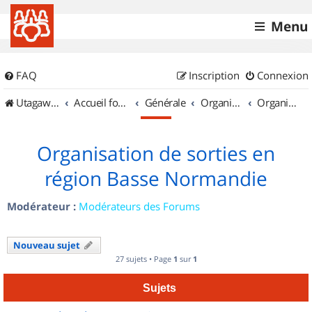
Menu
FAQ
Inscription
Connexion
UtagawaVTT (Randos VTT et VTTAE avec traces GPS)
Accueil forum
Générale
Organisation de sorties & Recherche de partenaires
Organisation de sorties en région Basse Normandie
Organisation de sorties en
région Basse Normandie
Modérateur :
Modérateurs des Forums
Nouveau sujet
27 sujets • Page
1
sur
1
Sujets