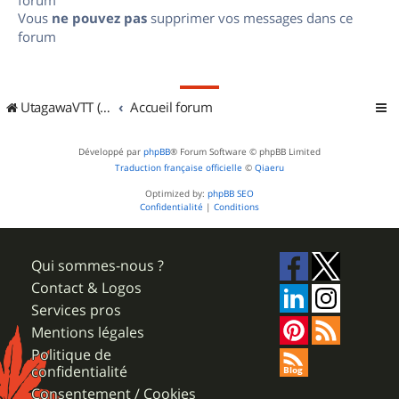
Vous
ne pouvez pas
supprimer vos messages dans ce
forum
UtagawaVTT (Randos VTT et VTTAE avec traces GPS)
Accueil forum
Développé par
phpBB
® Forum Software © phpBB Limited
Traduction française officielle
©
Qiaeru
Optimized by:
phpBB SEO
Confidentialité
|
Conditions
Qui sommes-nous ?
Contact & Logos
Services pros
Mentions légales
Politique de
confidentialité
Consentement / Cookies