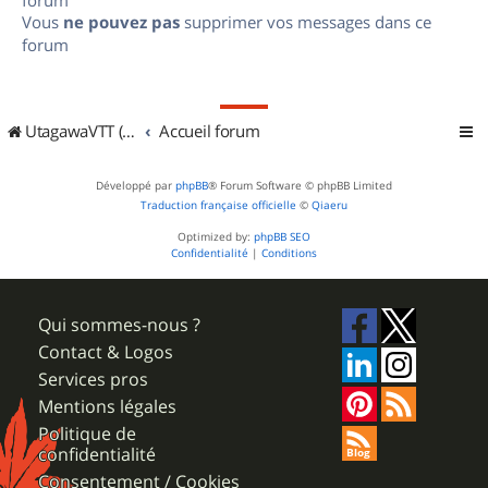
Vous
ne pouvez pas
supprimer vos messages dans ce
forum
UtagawaVTT (Randos VTT et VTTAE avec traces GPS)
Accueil forum
Développé par
phpBB
® Forum Software © phpBB Limited
Traduction française officielle
©
Qiaeru
Optimized by:
phpBB SEO
Confidentialité
|
Conditions
Qui sommes-nous ?
Contact & Logos
Services pros
Mentions légales
Politique de
confidentialité
Consentement / Cookies