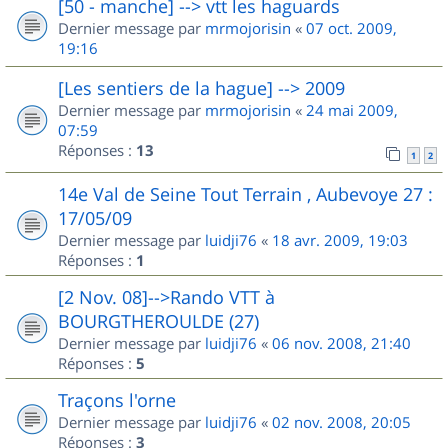
[50 - manche] --> vtt les haguards
Dernier message par
mrmojorisin
«
07 oct. 2009,
19:16
[Les sentiers de la hague] --> 2009
Dernier message par
mrmojorisin
«
24 mai 2009,
07:59
Réponses :
13
1
2
14e Val de Seine Tout Terrain , Aubevoye 27 :
17/05/09
Dernier message par
luidji76
«
18 avr. 2009, 19:03
Réponses :
1
[2 Nov. 08]-->Rando VTT à
BOURGTHEROULDE (27)
Dernier message par
luidji76
«
06 nov. 2008, 21:40
Réponses :
5
Traçons l'orne
Dernier message par
luidji76
«
02 nov. 2008, 20:05
Réponses :
3