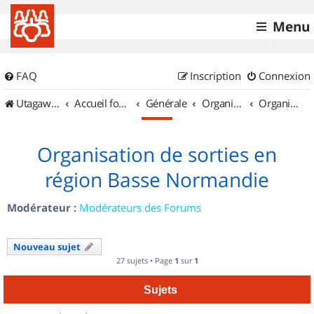
Menu
FAQ
Inscription
Connexion
UtagawaVTT (Randos VTT et VTTAE avec traces GPS)
Accueil forum
Générale
Organisation de sorties & Recherche de partenaires
Organisation de sorties en région Basse Normandie
Organisation de sorties en
région Basse Normandie
Modérateur :
Modérateurs des Forums
Nouveau sujet
27 sujets • Page
1
sur
1
Sujets