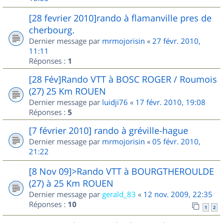
[28 fevrier 2010]rando à flamanville pres de
cherbourg.
Dernier message par
mrmojorisin
«
27 févr. 2010,
11:11
Réponses :
1
[28 Fév]Rando VTT à BOSC ROGER / Roumois
(27) 25 Km ROUEN
Dernier message par
luidji76
«
17 févr. 2010, 19:08
Réponses :
5
[7 février 2010] rando à gréville-hague
Dernier message par
mrmojorisin
«
05 févr. 2010,
21:22
[8 Nov 09]>Rando VTT à BOURGTHEROULDE
(27) à 25 Km ROUEN
Dernier message par
gerald_83
«
12 nov. 2009, 22:35
Réponses :
10
1
2