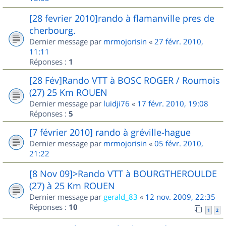
[28 fevrier 2010]rando à flamanville pres de
cherbourg.
Dernier message par
mrmojorisin
«
27 févr. 2010,
11:11
Réponses :
1
[28 Fév]Rando VTT à BOSC ROGER / Roumois
(27) 25 Km ROUEN
Dernier message par
luidji76
«
17 févr. 2010, 19:08
Réponses :
5
[7 février 2010] rando à gréville-hague
Dernier message par
mrmojorisin
«
05 févr. 2010,
21:22
[8 Nov 09]>Rando VTT à BOURGTHEROULDE
(27) à 25 Km ROUEN
Dernier message par
gerald_83
«
12 nov. 2009, 22:35
Réponses :
10
1
2