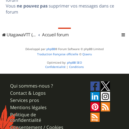
Vous
ne pouvez pas
supprimer vos messages dans ce
forum
UtagawaVTT (Randos VTT et VTTAE avec traces GPS)
Accueil forum
Développé par
phpBB
® Forum Software © phpBB Limited
Traduction française officielle
©
Qiaeru
Optimized by:
phpBB SEO
Confidentialité
|
Conditions
Qui sommes-nous ?
Contact & Logos
Services pros
Mentions légales
Politique de
confidentialité
Consentement / Cookies