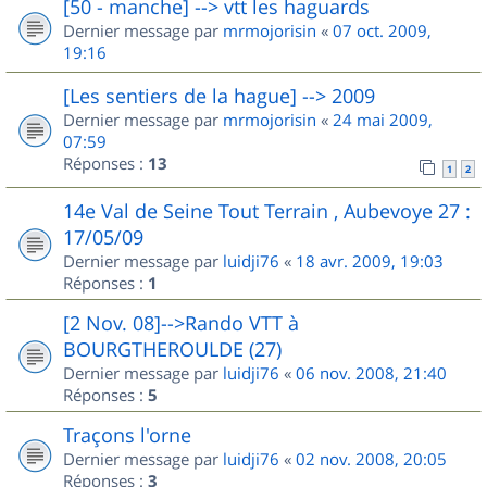
[50 - manche] --> vtt les haguards
Dernier message par
mrmojorisin
«
07 oct. 2009,
19:16
[Les sentiers de la hague] --> 2009
Dernier message par
mrmojorisin
«
24 mai 2009,
07:59
Réponses :
13
1
2
14e Val de Seine Tout Terrain , Aubevoye 27 :
17/05/09
Dernier message par
luidji76
«
18 avr. 2009, 19:03
Réponses :
1
[2 Nov. 08]-->Rando VTT à
BOURGTHEROULDE (27)
Dernier message par
luidji76
«
06 nov. 2008, 21:40
Réponses :
5
Traçons l'orne
Dernier message par
luidji76
«
02 nov. 2008, 20:05
Réponses :
3