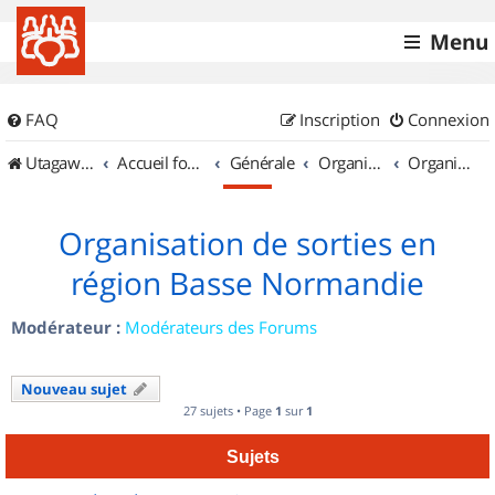
Menu
FAQ
Inscription
Connexion
UtagawaVTT (Randos VTT et VTTAE avec traces GPS)
Accueil forum
Générale
Organisation de sorties & Recherche de partenaires
Organisation de sorties en région Basse Normandie
Organisation de sorties en
région Basse Normandie
Modérateur :
Modérateurs des Forums
Nouveau sujet
27 sujets • Page
1
sur
1
Sujets