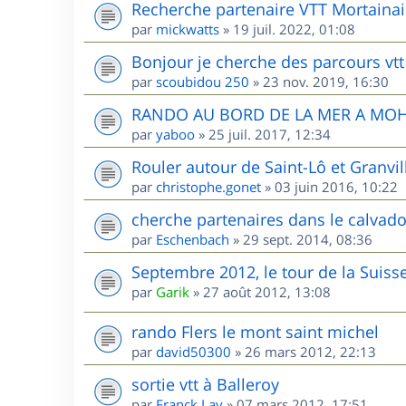
Recherche partenaire VTT Mortainai
par
mickwatts
»
19 juil. 2022, 01:08
Bonjour je cherche des parcours vtt
par
scoubidou 250
»
23 nov. 2019, 16:30
RANDO AU BORD DE LA MER A MO
par
yaboo
»
25 juil. 2017, 12:34
Rouler autour de Saint-Lô et Granvill
par
christophe.gonet
»
03 juin 2016, 10:22
cherche partenaires dans le calvad
par
Eschenbach
»
29 sept. 2014, 08:36
Septembre 2012, le tour de la Sui
par
Garik
»
27 août 2012, 13:08
rando Flers le mont saint michel
par
david50300
»
26 mars 2012, 22:13
sortie vtt à Balleroy
par
Franck Lav
»
07 mars 2012, 17:51