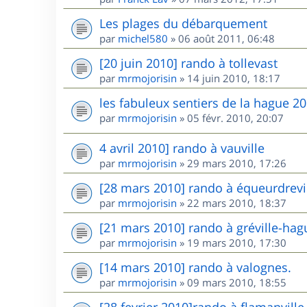
Les plages du débarquement
par
michel580
»
06 août 2011, 06:48
[20 juin 2010] rando à tollevast
par
mrmojorisin
»
14 juin 2010, 18:17
les fabuleux sentiers de la hague 2
par
mrmojorisin
»
05 févr. 2010, 20:07
4 avril 2010] rando à vauville
par
mrmojorisin
»
29 mars 2010, 17:26
[28 mars 2010] rando à équeurdrevi
par
mrmojorisin
»
22 mars 2010, 18:37
[21 mars 2010] rando à gréville-hag
par
mrmojorisin
»
19 mars 2010, 17:30
[14 mars 2010] rando à valognes.
par
mrmojorisin
»
09 mars 2010, 18:55
[28 fevrier 2010]rando à flamanvill