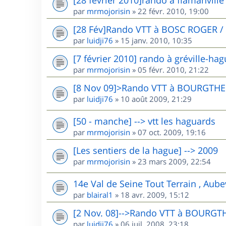
par
mrmojorisin
»
22 févr. 2010, 19:00
[28 Fév]Rando VTT à BOSC ROGER /
par
luidji76
»
15 janv. 2010, 10:35
[7 février 2010] rando à gréville-ha
par
mrmojorisin
»
05 févr. 2010, 21:22
[8 Nov 09]>Rando VTT à BOURGTHE
par
luidji76
»
10 août 2009, 21:29
[50 - manche] --> vtt les haguards
par
mrmojorisin
»
07 oct. 2009, 19:16
[Les sentiers de la hague] --> 2009
par
mrmojorisin
»
23 mars 2009, 22:54
14e Val de Seine Tout Terrain , Aube
par
blairal1
»
18 avr. 2009, 15:12
[2 Nov. 08]-->Rando VTT à BOURGT
par
luidji76
»
06 juil. 2008, 23:18