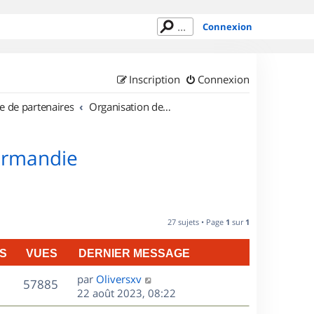
Connexion
Inscription
Connexion
e de partenaires
Organisation de sorties en région Basse Normandie
Normandie
27 sujets • Page
1
sur
1
S
VUES
DERNIER MESSAGE
D
par
Oliversxv
V
57885
e
22 août 2023, 08:22
r
u