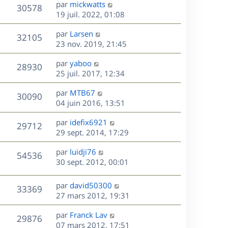
D
par
mickwatts
n
V
30578
e
e
19 juil. 2022, 01:08
i
r
u
e
s
D
par
Larsen
n
r
V
32105
e
e
23 nov. 2019, 21:45
i
m
r
u
e
e
s
D
par
yaboo
n
r
V
s
28930
e
e
25 juil. 2017, 12:34
i
m
s
r
u
e
e
a
s
D
par
MTB67
n
r
V
s
30090
g
e
e
04 juin 2016, 13:51
i
m
s
e
r
u
e
e
a
s
D
par
idefix6921
n
r
V
s
29712
g
e
e
29 sept. 2014, 17:29
i
m
s
e
r
u
e
e
a
s
D
par
luidji76
n
r
V
s
54536
g
e
e
30 sept. 2012, 00:01
i
m
s
e
r
u
e
e
a
s
n
r
s
D
g
par
david50300
V
33369
e
i
m
s
e
e
27 mars 2012, 19:31
e
e
a
r
u
s
r
s
D
g
par
Franck Lav
n
V
29876
m
s
e
e
e
07 mars 2012, 17:51
i