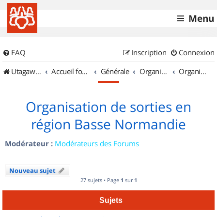
Menu
FAQ
Inscription
Connexion
UtagawaVTT (Randos VTT et VTTAE avec traces GPS)
Accueil forum
Générale
Organisation de sorties & Recherche de partenaires
Organisation de sorties en région Basse Normandie
Organisation de sorties en
région Basse Normandie
Modérateur :
Modérateurs des Forums
Nouveau sujet
27 sujets • Page
1
sur
1
Sujets