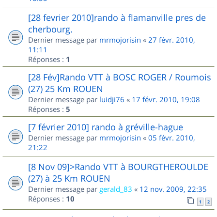
[28 fevrier 2010]rando à flamanville pres de
cherbourg.
Dernier message par
mrmojorisin
«
27 févr. 2010,
11:11
Réponses :
1
[28 Fév]Rando VTT à BOSC ROGER / Roumois
(27) 25 Km ROUEN
Dernier message par
luidji76
«
17 févr. 2010, 19:08
Réponses :
5
[7 février 2010] rando à gréville-hague
Dernier message par
mrmojorisin
«
05 févr. 2010,
21:22
[8 Nov 09]>Rando VTT à BOURGTHEROULDE
(27) à 25 Km ROUEN
Dernier message par
gerald_83
«
12 nov. 2009, 22:35
Réponses :
10
1
2