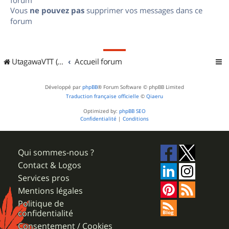
Vous
ne pouvez pas
supprimer vos messages dans ce
forum
UtagawaVTT (Randos VTT et VTTAE avec traces GPS)
Accueil forum
Développé par
phpBB
® Forum Software © phpBB Limited
Traduction française officielle
©
Qiaeru
Optimized by:
phpBB SEO
Confidentialité
|
Conditions
Qui sommes-nous ?
Contact & Logos
Services pros
Mentions légales
Politique de
confidentialité
Consentement / Cookies