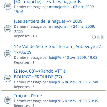
[50 - manche] --> vtt les haguards
Dernier message par
mrmojorisin
«
07 oct. 2009,
19:16
[Les sentiers de la hague] --> 2009
Dernier message par
mrmojorisin
«
24 mai 2009,
07:59
Réponses :
13
1
2
14e Val de Seine Tout Terrain , Aubevoye 27 :
17/05/09
Dernier message par
luidji76
«
18 avr. 2009, 19:03
Réponses :
1
[2 Nov. 08]-->Rando VTT à
BOURGTHEROULDE (27)
Dernier message par
luidji76
«
06 nov. 2008, 21:40
Réponses :
5
Traçons l'orne
Dernier message par
luidji76
«
02 nov. 2008, 20:05
Réponses :
3