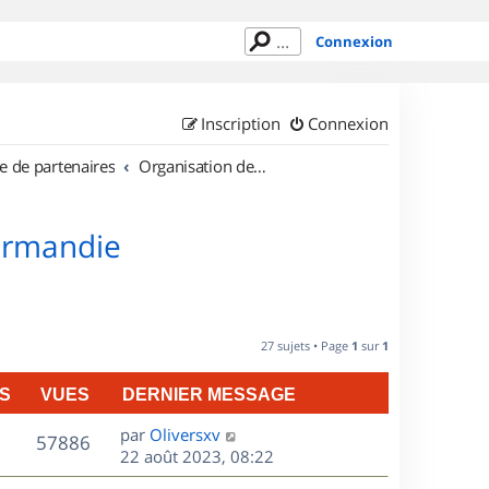
Connexion
Inscription
Connexion
e de partenaires
Organisation de sorties en région Basse Normandie
Normandie
27 sujets • Page
1
sur
1
S
VUES
DERNIER MESSAGE
D
par
Oliversxv
V
57886
e
22 août 2023, 08:22
r
u