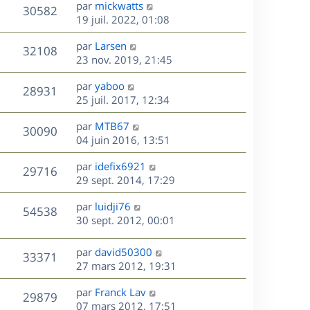
D
par
mickwatts
n
V
30582
e
e
19 juil. 2022, 01:08
i
r
u
e
s
D
par
Larsen
n
r
V
32108
e
e
23 nov. 2019, 21:45
i
m
r
u
e
e
s
D
par
yaboo
n
r
V
s
28931
e
e
25 juil. 2017, 12:34
i
m
s
r
u
e
e
a
s
D
par
MTB67
n
r
V
s
30090
g
e
e
04 juin 2016, 13:51
i
m
s
e
r
u
e
e
a
s
D
par
idefix6921
n
r
V
s
29716
g
e
e
29 sept. 2014, 17:29
i
m
s
e
r
u
e
e
a
s
D
par
luidji76
n
r
V
s
54538
g
e
e
30 sept. 2012, 00:01
i
m
s
e
r
u
e
e
a
s
n
r
s
D
g
par
david50300
V
33371
e
i
m
s
e
e
27 mars 2012, 19:31
e
e
a
r
u
s
r
s
D
g
par
Franck Lav
n
V
29879
m
s
e
e
e
07 mars 2012, 17:51
i