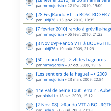
par
mrmojorisin
»
22 févr. 2010, 19:00
[28 Fév]Rando VTT à BOSC ROGER /
par
luidji76
»
15 janv. 2010, 10:35
[7 février 2010] rando à gréville-ha
par
mrmojorisin
»
05 févr. 2010, 21:22
[8 Nov 09]>Rando VTT à BOURGTHE
par
luidji76
»
10 août 2009, 21:29
[50 - manche] --> vtt les haguards
par
mrmojorisin
»
07 oct. 2009, 19:16
[Les sentiers de la hague] --> 2009
par
mrmojorisin
»
23 mars 2009, 22:54
14e Val de Seine Tout Terrain , Aube
par
blairal1
»
18 avr. 2009, 15:12
[2 Nov. 08]-->Rando VTT à BOURGT
par
luidji76
»
06 juil. 2008, 23:18