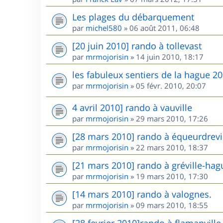
Les plages du débarquement
par
michel580
»
06 août 2011, 06:48
[20 juin 2010] rando à tollevast
par
mrmojorisin
»
14 juin 2010, 18:17
les fabuleux sentiers de la hague 2
par
mrmojorisin
»
05 févr. 2010, 20:07
4 avril 2010] rando à vauville
par
mrmojorisin
»
29 mars 2010, 17:26
[28 mars 2010] rando à équeurdrevi
par
mrmojorisin
»
22 mars 2010, 18:37
[21 mars 2010] rando à gréville-hag
par
mrmojorisin
»
19 mars 2010, 17:30
[14 mars 2010] rando à valognes.
par
mrmojorisin
»
09 mars 2010, 18:55
[28 fevrier 2010]rando à flamanvill