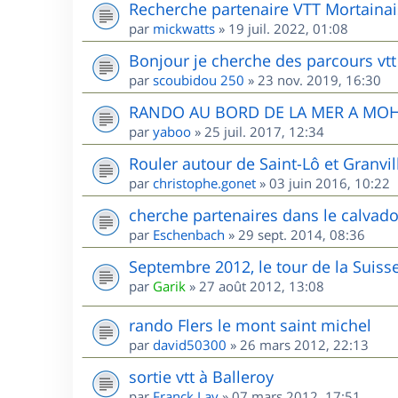
Recherche partenaire VTT Mortainai
par
mickwatts
»
19 juil. 2022, 01:08
Bonjour je cherche des parcours vtt
par
scoubidou 250
»
23 nov. 2019, 16:30
RANDO AU BORD DE LA MER A MO
par
yaboo
»
25 juil. 2017, 12:34
Rouler autour de Saint-Lô et Granvill
par
christophe.gonet
»
03 juin 2016, 10:22
cherche partenaires dans le calvad
par
Eschenbach
»
29 sept. 2014, 08:36
Septembre 2012, le tour de la Sui
par
Garik
»
27 août 2012, 13:08
rando Flers le mont saint michel
par
david50300
»
26 mars 2012, 22:13
sortie vtt à Balleroy
par
Franck Lav
»
07 mars 2012, 17:51