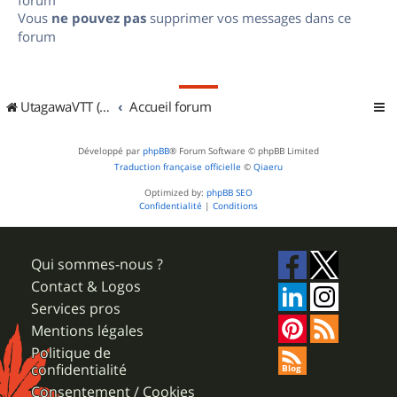
Vous
ne pouvez pas
supprimer vos messages dans ce
forum
UtagawaVTT (Randos VTT et VTTAE avec traces GPS)
Accueil forum
Développé par
phpBB
® Forum Software © phpBB Limited
Traduction française officielle
©
Qiaeru
Optimized by:
phpBB SEO
Confidentialité
|
Conditions
Qui sommes-nous ?
Contact & Logos
Services pros
Mentions légales
Politique de
confidentialité
Consentement / Cookies