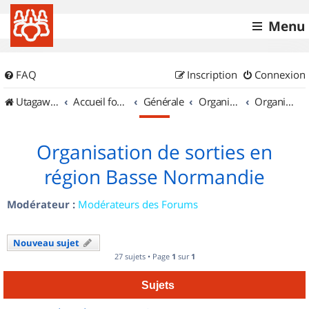
Menu
FAQ
Inscription
Connexion
UtagawaVTT (Randos VTT et VTTAE avec traces GPS)
Accueil forum
Générale
Organisation de sorties & Recherche de partenaires
Organisation de sorties en région Basse Normandie
Organisation de sorties en
région Basse Normandie
Modérateur :
Modérateurs des Forums
Nouveau sujet
27 sujets • Page
1
sur
1
Sujets