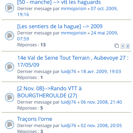
[50 - manche] --> vtt les haguards
Dernier message par
mrmojorisin
«
07 oct. 2009,
19:16
[Les sentiers de la hague] --> 2009
Dernier message par
mrmojorisin
«
24 mai 2009,
07:59
Réponses :
13
1
2
14e Val de Seine Tout Terrain , Aubevoye 27 :
17/05/09
Dernier message par
luidji76
«
18 avr. 2009, 19:03
Réponses :
1
[2 Nov. 08]-->Rando VTT à
BOURGTHEROULDE (27)
Dernier message par
luidji76
«
06 nov. 2008, 21:40
Réponses :
5
Traçons l'orne
Dernier message par
luidji76
«
02 nov. 2008, 20:05
Réponses :
3