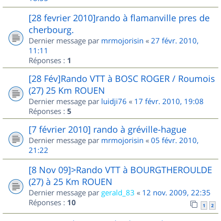
[28 fevrier 2010]rando à flamanville pres de
cherbourg.
Dernier message par
mrmojorisin
«
27 févr. 2010,
11:11
Réponses :
1
[28 Fév]Rando VTT à BOSC ROGER / Roumois
(27) 25 Km ROUEN
Dernier message par
luidji76
«
17 févr. 2010, 19:08
Réponses :
5
[7 février 2010] rando à gréville-hague
Dernier message par
mrmojorisin
«
05 févr. 2010,
21:22
[8 Nov 09]>Rando VTT à BOURGTHEROULDE
(27) à 25 Km ROUEN
Dernier message par
gerald_83
«
12 nov. 2009, 22:35
Réponses :
10
1
2