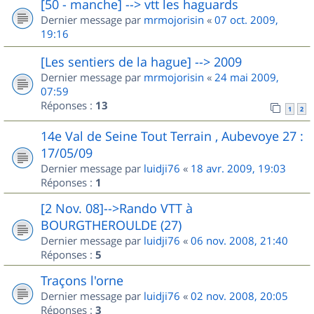
[50 - manche] --> vtt les haguards
Dernier message par
mrmojorisin
«
07 oct. 2009,
19:16
[Les sentiers de la hague] --> 2009
Dernier message par
mrmojorisin
«
24 mai 2009,
07:59
Réponses :
13
1
2
14e Val de Seine Tout Terrain , Aubevoye 27 :
17/05/09
Dernier message par
luidji76
«
18 avr. 2009, 19:03
Réponses :
1
[2 Nov. 08]-->Rando VTT à
BOURGTHEROULDE (27)
Dernier message par
luidji76
«
06 nov. 2008, 21:40
Réponses :
5
Traçons l'orne
Dernier message par
luidji76
«
02 nov. 2008, 20:05
Réponses :
3