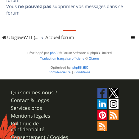
Vous
ne pouvez pas
supprimer vos messages dans ce
forum
UtagawaVTT (Randos VTT et VTTAE avec traces GPS)
Accueil forum
Développé par
phpBB
® Forum Software © phpBB Limited
Traduction française officielle
©
Qiaeru
Optimized by:
phpBB SEO
Confidentialité
|
Conditions
Qui sommes-nous ?
Contact & Logos
Services pros
Mentions légales
Politique de
confidentialité
Consentement / Cookies