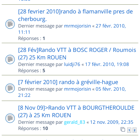
[28 fevrier 2010]rando à flamanville pres de
cherbourg.
Dernier message par
mrmojorisin
«
27 févr. 2010,
11:11
Réponses :
1
[28 Fév]Rando VTT à BOSC ROGER / Roumois
(27) 25 Km ROUEN
Dernier message par
luidji76
«
17 févr. 2010, 19:08
Réponses :
5
[7 février 2010] rando à gréville-hague
Dernier message par
mrmojorisin
«
05 févr. 2010,
21:22
[8 Nov 09]>Rando VTT à BOURGTHEROULDE
(27) à 25 Km ROUEN
Dernier message par
gerald_83
«
12 nov. 2009, 22:35
Réponses :
10
1
2