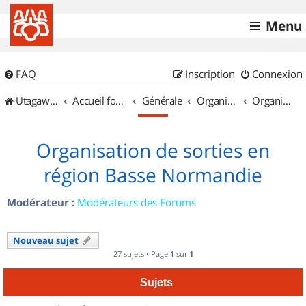
Menu
FAQ
Inscription
Connexion
UtagawaVTT (Randos VTT et VTTAE avec traces GPS)
Accueil forum
Générale
Organisation de sorties & Recherche de partenaires
Organisation de sorties en région Basse Normandie
Organisation de sorties en
région Basse Normandie
Modérateur :
Modérateurs des Forums
Nouveau sujet
27 sujets • Page
1
sur
1
Sujets