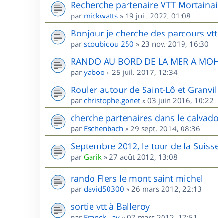
Recherche partenaire VTT Mortainai
par
mickwatts
»
19 juil. 2022, 01:08
Bonjour je cherche des parcours vtt
par
scoubidou 250
»
23 nov. 2019, 16:30
RANDO AU BORD DE LA MER A MO
par
yaboo
»
25 juil. 2017, 12:34
Rouler autour de Saint-Lô et Granvill
par
christophe.gonet
»
03 juin 2016, 10:22
cherche partenaires dans le calvad
par
Eschenbach
»
29 sept. 2014, 08:36
Septembre 2012, le tour de la Sui
par
Garik
»
27 août 2012, 13:08
rando Flers le mont saint michel
par
david50300
»
26 mars 2012, 22:13
sortie vtt à Balleroy
par
Franck Lav
»
07 mars 2012, 17:51