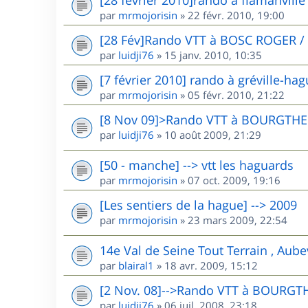
par
mrmojorisin
»
22 févr. 2010, 19:00
[28 Fév]Rando VTT à BOSC ROGER /
par
luidji76
»
15 janv. 2010, 10:35
[7 février 2010] rando à gréville-ha
par
mrmojorisin
»
05 févr. 2010, 21:22
[8 Nov 09]>Rando VTT à BOURGTHE
par
luidji76
»
10 août 2009, 21:29
[50 - manche] --> vtt les haguards
par
mrmojorisin
»
07 oct. 2009, 19:16
[Les sentiers de la hague] --> 2009
par
mrmojorisin
»
23 mars 2009, 22:54
14e Val de Seine Tout Terrain , Aube
par
blairal1
»
18 avr. 2009, 15:12
[2 Nov. 08]-->Rando VTT à BOURGT
par
luidji76
»
06 juil. 2008, 23:18