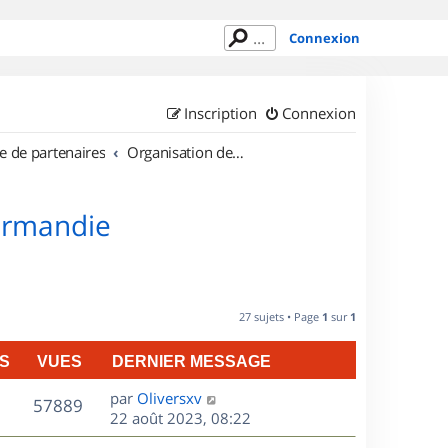
Connexion
Inscription
Connexion
e de partenaires
Organisation de sorties en région Basse Normandie
Normandie
27 sujets • Page
1
sur
1
S
VUES
DERNIER MESSAGE
D
par
Oliversxv
V
57889
e
22 août 2023, 08:22
r
u