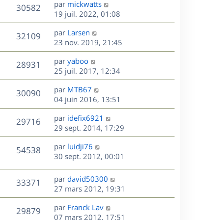
D
par
mickwatts
n
V
30582
e
e
19 juil. 2022, 01:08
i
r
u
e
s
D
par
Larsen
n
r
V
32109
e
e
23 nov. 2019, 21:45
i
m
r
u
e
e
s
D
par
yaboo
n
r
V
s
28931
e
e
25 juil. 2017, 12:34
i
m
s
r
u
e
e
a
s
D
par
MTB67
n
r
V
s
30090
g
e
e
04 juin 2016, 13:51
i
m
s
e
r
u
e
e
a
s
D
par
idefix6921
n
r
V
s
29716
g
e
e
29 sept. 2014, 17:29
i
m
s
e
r
u
e
e
a
s
D
par
luidji76
n
r
V
s
54538
g
e
e
30 sept. 2012, 00:01
i
m
s
e
r
u
e
e
a
s
n
r
s
D
g
par
david50300
V
33371
e
i
m
s
e
e
27 mars 2012, 19:31
e
e
a
r
u
s
r
s
D
g
par
Franck Lav
n
V
29879
m
s
e
e
e
07 mars 2012, 17:51
i