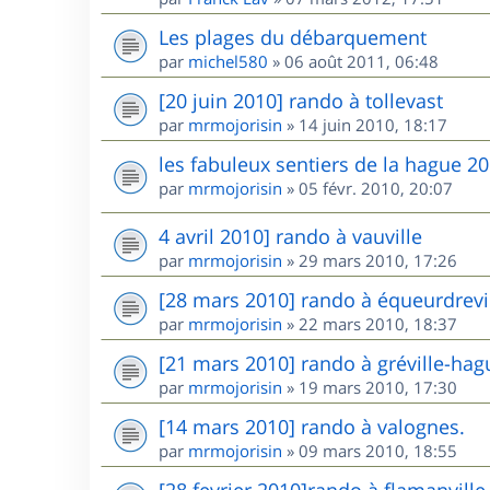
Les plages du débarquement
par
michel580
»
06 août 2011, 06:48
[20 juin 2010] rando à tollevast
par
mrmojorisin
»
14 juin 2010, 18:17
les fabuleux sentiers de la hague 2
par
mrmojorisin
»
05 févr. 2010, 20:07
4 avril 2010] rando à vauville
par
mrmojorisin
»
29 mars 2010, 17:26
[28 mars 2010] rando à équeurdrevi
par
mrmojorisin
»
22 mars 2010, 18:37
[21 mars 2010] rando à gréville-hag
par
mrmojorisin
»
19 mars 2010, 17:30
[14 mars 2010] rando à valognes.
par
mrmojorisin
»
09 mars 2010, 18:55
[28 fevrier 2010]rando à flamanvill