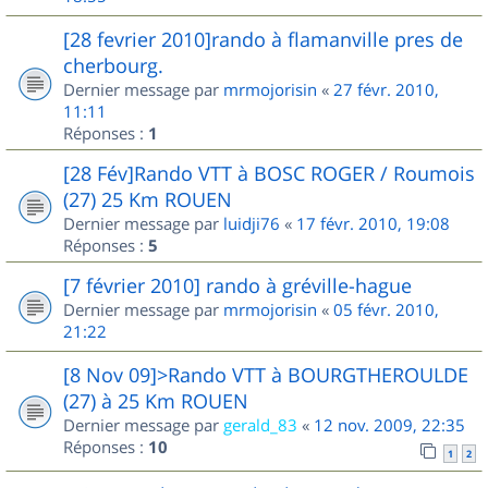
[28 fevrier 2010]rando à flamanville pres de
cherbourg.
Dernier message par
mrmojorisin
«
27 févr. 2010,
11:11
Réponses :
1
[28 Fév]Rando VTT à BOSC ROGER / Roumois
(27) 25 Km ROUEN
Dernier message par
luidji76
«
17 févr. 2010, 19:08
Réponses :
5
[7 février 2010] rando à gréville-hague
Dernier message par
mrmojorisin
«
05 févr. 2010,
21:22
[8 Nov 09]>Rando VTT à BOURGTHEROULDE
(27) à 25 Km ROUEN
Dernier message par
gerald_83
«
12 nov. 2009, 22:35
Réponses :
10
1
2