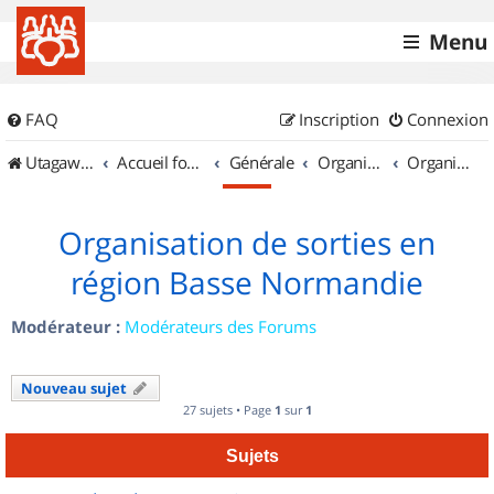
Menu
FAQ
Inscription
Connexion
UtagawaVTT (Randos VTT et VTTAE avec traces GPS)
Accueil forum
Générale
Organisation de sorties & Recherche de partenaires
Organisation de sorties en région Basse Normandie
Organisation de sorties en
région Basse Normandie
Modérateur :
Modérateurs des Forums
Nouveau sujet
27 sujets • Page
1
sur
1
Sujets