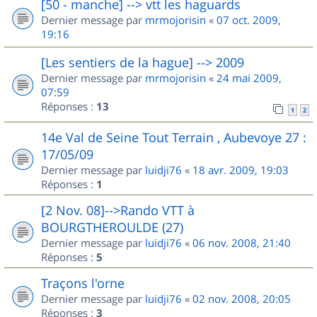
[50 - manche] --> vtt les haguards
Dernier message par
mrmojorisin
«
07 oct. 2009,
19:16
[Les sentiers de la hague] --> 2009
Dernier message par
mrmojorisin
«
24 mai 2009,
07:59
Réponses :
13
1
2
14e Val de Seine Tout Terrain , Aubevoye 27 :
17/05/09
Dernier message par
luidji76
«
18 avr. 2009, 19:03
Réponses :
1
[2 Nov. 08]-->Rando VTT à
BOURGTHEROULDE (27)
Dernier message par
luidji76
«
06 nov. 2008, 21:40
Réponses :
5
Traçons l'orne
Dernier message par
luidji76
«
02 nov. 2008, 20:05
Réponses :
3