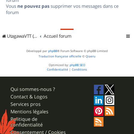
Vous
ne pouvez pas
supprimer vos messages dans ce
forum
UtagawaVTT (Randos VTT et VTTAE avec traces GPS)
Accueil forum
Développé par
phpBB
® Forum Software © phpBB Limited
Traduction française officielle
©
Qiaeru
Optimized by:
phpBB SEO
Confidentialité
|
Conditions
Qui sommes-nous ?
Contact & Logos
Services pros
Mentions légales
Politique de
confidentialité
Consentement / Cookies