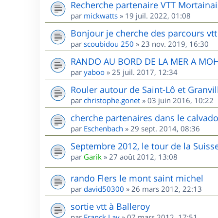
Recherche partenaire VTT Mortainai
par
mickwatts
»
19 juil. 2022, 01:08
Bonjour je cherche des parcours vtt
par
scoubidou 250
»
23 nov. 2019, 16:30
RANDO AU BORD DE LA MER A MO
par
yaboo
»
25 juil. 2017, 12:34
Rouler autour de Saint-Lô et Granvill
par
christophe.gonet
»
03 juin 2016, 10:22
cherche partenaires dans le calvad
par
Eschenbach
»
29 sept. 2014, 08:36
Septembre 2012, le tour de la Sui
par
Garik
»
27 août 2012, 13:08
rando Flers le mont saint michel
par
david50300
»
26 mars 2012, 22:13
sortie vtt à Balleroy
par
Franck Lav
»
07 mars 2012, 17:51