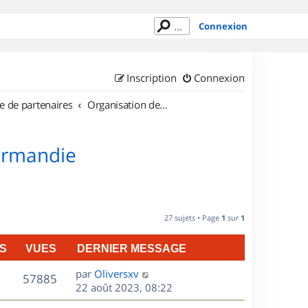
Connexion
Inscription
Connexion
e de partenaires
Organisation de sorties en région Basse Normandie
Normandie
27 sujets • Page
1
sur
1
S
VUES
DERNIER MESSAGE
D
par
Oliversxv
V
57885
e
22 août 2023, 08:22
r
u