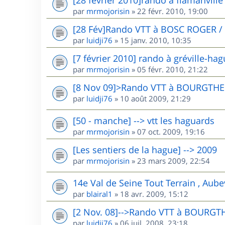
par
mrmojorisin
»
22 févr. 2010, 19:00
[28 Fév]Rando VTT à BOSC ROGER /
par
luidji76
»
15 janv. 2010, 10:35
[7 février 2010] rando à gréville-ha
par
mrmojorisin
»
05 févr. 2010, 21:22
[8 Nov 09]>Rando VTT à BOURGTHE
par
luidji76
»
10 août 2009, 21:29
[50 - manche] --> vtt les haguards
par
mrmojorisin
»
07 oct. 2009, 19:16
[Les sentiers de la hague] --> 2009
par
mrmojorisin
»
23 mars 2009, 22:54
14e Val de Seine Tout Terrain , Aube
par
blairal1
»
18 avr. 2009, 15:12
[2 Nov. 08]-->Rando VTT à BOURGT
par
luidji76
»
06 juil. 2008, 23:18