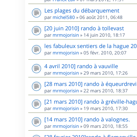
Les plages du débarquement
par
michel580
»
06 août 2011, 06:48
[20 juin 2010] rando à tollevast
par
mrmojorisin
»
14 juin 2010, 18:17
les fabuleux sentiers de la hague 2
par
mrmojorisin
»
05 févr. 2010, 20:07
4 avril 2010] rando à vauville
par
mrmojorisin
»
29 mars 2010, 17:26
[28 mars 2010] rando à équeurdrevi
par
mrmojorisin
»
22 mars 2010, 18:37
[21 mars 2010] rando à gréville-hag
par
mrmojorisin
»
19 mars 2010, 17:30
[14 mars 2010] rando à valognes.
par
mrmojorisin
»
09 mars 2010, 18:55
[28 fevrier 2010]rando à flamanvill