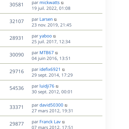
D
par
mickwatts
n
V
30581
e
e
19 juil. 2022, 01:08
i
r
u
e
s
D
par
Larsen
n
r
V
32107
e
e
23 nov. 2019, 21:45
i
m
r
u
e
e
s
D
par
yaboo
n
r
V
s
28931
e
e
25 juil. 2017, 12:34
i
m
s
r
u
e
e
a
s
D
par
MTB67
n
r
V
s
30090
g
e
e
04 juin 2016, 13:51
i
m
s
e
r
u
e
e
a
s
D
par
idefix6921
n
r
V
s
29716
g
e
e
29 sept. 2014, 17:29
i
m
s
e
r
u
e
e
a
s
D
par
luidji76
n
r
V
s
54536
g
e
e
30 sept. 2012, 00:01
i
m
s
e
r
u
e
e
a
s
n
r
s
D
g
par
david50300
V
33371
e
i
m
s
e
e
27 mars 2012, 19:31
e
e
a
r
u
s
r
s
D
g
par
Franck Lav
n
V
29877
m
s
e
e
e
07 mars 2012, 17:51
i