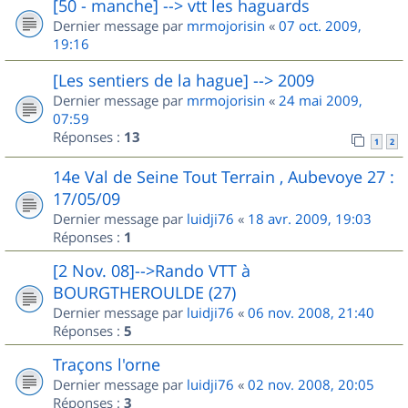
[50 - manche] --> vtt les haguards
Dernier message par
mrmojorisin
«
07 oct. 2009,
19:16
[Les sentiers de la hague] --> 2009
Dernier message par
mrmojorisin
«
24 mai 2009,
07:59
Réponses :
13
1
2
14e Val de Seine Tout Terrain , Aubevoye 27 :
17/05/09
Dernier message par
luidji76
«
18 avr. 2009, 19:03
Réponses :
1
[2 Nov. 08]-->Rando VTT à
BOURGTHEROULDE (27)
Dernier message par
luidji76
«
06 nov. 2008, 21:40
Réponses :
5
Traçons l'orne
Dernier message par
luidji76
«
02 nov. 2008, 20:05
Réponses :
3