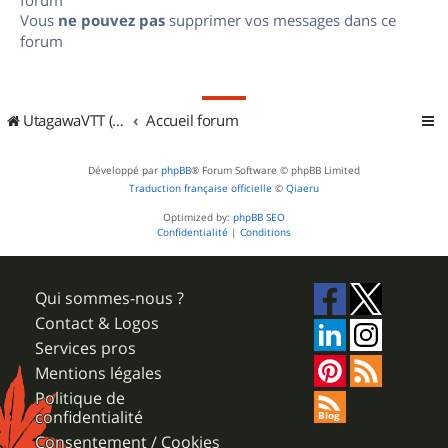
Vous
ne pouvez pas
supprimer vos messages dans ce
forum
UtagawaVTT (Randos VTT et VTTAE avec traces GPS)
Accueil forum
Développé par
phpBB
® Forum Software © phpBB Limited
Traduction française officielle
©
Qiaeru
Optimized by:
phpBB SEO
Confidentialité
|
Conditions
Qui sommes-nous ?
Contact & Logos
Services pros
Mentions légales
Politique de
confidentialité
Consentement / Cookies