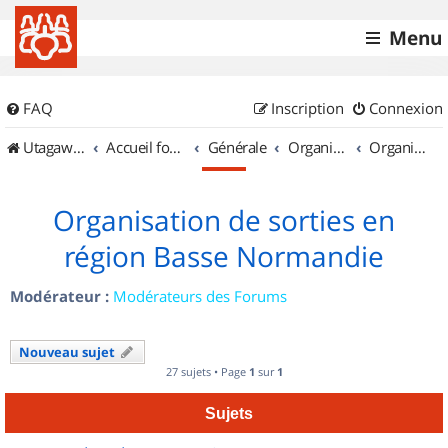
Menu
FAQ
Inscription
Connexion
UtagawaVTT (Randos VTT et VTTAE avec traces GPS)
Accueil forum
Générale
Organisation de sorties & Recherche de partenaires
Organisation de sorties en région Basse Normandie
Organisation de sorties en
région Basse Normandie
Modérateur :
Modérateurs des Forums
Nouveau sujet
27 sujets • Page
1
sur
1
Sujets