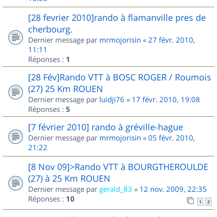
[28 fevrier 2010]rando à flamanville pres de
cherbourg.
Dernier message par
mrmojorisin
«
27 févr. 2010,
11:11
Réponses :
1
[28 Fév]Rando VTT à BOSC ROGER / Roumois
(27) 25 Km ROUEN
Dernier message par
luidji76
«
17 févr. 2010, 19:08
Réponses :
5
[7 février 2010] rando à gréville-hague
Dernier message par
mrmojorisin
«
05 févr. 2010,
21:22
[8 Nov 09]>Rando VTT à BOURGTHEROULDE
(27) à 25 Km ROUEN
Dernier message par
gerald_83
«
12 nov. 2009, 22:35
Réponses :
10
1
2