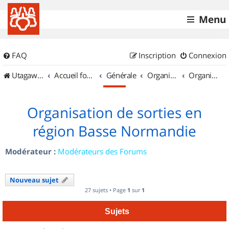
Menu
FAQ
Inscription
Connexion
UtagawaVTT (Randos VTT et VTTAE avec traces GPS)
Accueil forum
Générale
Organisation de sorties & Recherche de partenaires
Organisation de sorties en région Basse Normandie
Organisation de sorties en
région Basse Normandie
Modérateur :
Modérateurs des Forums
Nouveau sujet
27 sujets • Page
1
sur
1
Sujets