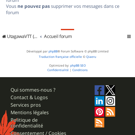
Vous
ne pouvez pas
supprimer vos messages dans ce
forum
UtagawaVTT (Randos VTT et VTTAE avec traces GPS)
Accueil forum
Développé par
phpBB
® Forum Software © phpBB Limited
Traduction française officielle
©
Qiaeru
Optimized by:
phpBB SEO
Confidentialité
|
Conditions
Qui sommes-nous ?
Contact & Logos
Services pros
Mentions légales
Politique de
confidentialité
Consentement / Cookies