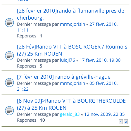
[28 fevrier 2010]rando à flamanville pres de
cherbourg.
Dernier message par
mrmojorisin
«
27 févr. 2010,
11:11
Réponses :
1
[28 Fév]Rando VTT à BOSC ROGER / Roumois
(27) 25 Km ROUEN
Dernier message par
luidji76
«
17 févr. 2010, 19:08
Réponses :
5
[7 février 2010] rando à gréville-hague
Dernier message par
mrmojorisin
«
05 févr. 2010,
21:22
[8 Nov 09]>Rando VTT à BOURGTHEROULDE
(27) à 25 Km ROUEN
Dernier message par
gerald_83
«
12 nov. 2009, 22:35
Réponses :
10
1
2