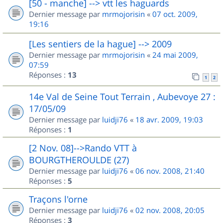
[50 - manche] --> vtt les haguards
Dernier message par
mrmojorisin
«
07 oct. 2009,
19:16
[Les sentiers de la hague] --> 2009
Dernier message par
mrmojorisin
«
24 mai 2009,
07:59
Réponses :
13
1
2
14e Val de Seine Tout Terrain , Aubevoye 27 :
17/05/09
Dernier message par
luidji76
«
18 avr. 2009, 19:03
Réponses :
1
[2 Nov. 08]-->Rando VTT à
BOURGTHEROULDE (27)
Dernier message par
luidji76
«
06 nov. 2008, 21:40
Réponses :
5
Traçons l'orne
Dernier message par
luidji76
«
02 nov. 2008, 20:05
Réponses :
3