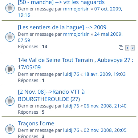
[50 - manche] --> vtt les haguards
Dernier message par
mrmojorisin
«
07 oct. 2009,
19:16
[Les sentiers de la hague] --> 2009
Dernier message par
mrmojorisin
«
24 mai 2009,
07:59
Réponses :
13
1
2
14e Val de Seine Tout Terrain , Aubevoye 27 :
17/05/09
Dernier message par
luidji76
«
18 avr. 2009, 19:03
Réponses :
1
[2 Nov. 08]-->Rando VTT à
BOURGTHEROULDE (27)
Dernier message par
luidji76
«
06 nov. 2008, 21:40
Réponses :
5
Traçons l'orne
Dernier message par
luidji76
«
02 nov. 2008, 20:05
Réponses :
3