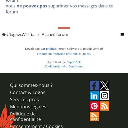
Vous
ne pouvez pas
supprimer vos messages dans ce
forum
UtagawaVTT (Randos VTT et VTTAE avec traces GPS)
Accueil forum
Développé par
phpBB
® Forum Software © phpBB Limited
Traduction française officielle
©
Qiaeru
Optimized by:
phpBB SEO
Confidentialité
|
Conditions
Qui sommes-nous ?
Contact & Logos
Services pros
Mentions légales
Politique de
confidentialité
Consentement / Cookies