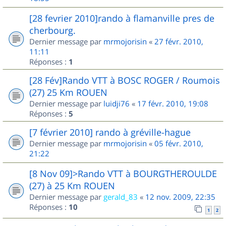
[28 fevrier 2010]rando à flamanville pres de
cherbourg.
Dernier message par
mrmojorisin
«
27 févr. 2010,
11:11
Réponses :
1
[28 Fév]Rando VTT à BOSC ROGER / Roumois
(27) 25 Km ROUEN
Dernier message par
luidji76
«
17 févr. 2010, 19:08
Réponses :
5
[7 février 2010] rando à gréville-hague
Dernier message par
mrmojorisin
«
05 févr. 2010,
21:22
[8 Nov 09]>Rando VTT à BOURGTHEROULDE
(27) à 25 Km ROUEN
Dernier message par
gerald_83
«
12 nov. 2009, 22:35
Réponses :
10
1
2