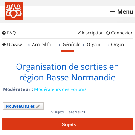
Menu
FAQ
Inscription
Connexion
UtagawaVTT (Randos VTT et VTTAE avec traces GPS)
Accueil forum
Générale
Organisation de sorties & Recherche de partenaires
Organisation de sorties en région Basse Normandie
Organisation de sorties en
région Basse Normandie
Modérateur :
Modérateurs des Forums
Nouveau sujet
27 sujets • Page
1
sur
1
Sujets