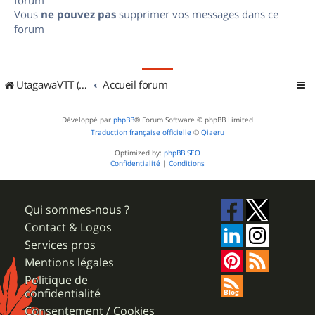
Vous
ne pouvez pas
supprimer vos messages dans ce
forum
UtagawaVTT (Randos VTT et VTTAE avec traces GPS)
Accueil forum
Développé par
phpBB
® Forum Software © phpBB Limited
Traduction française officielle
©
Qiaeru
Optimized by:
phpBB SEO
Confidentialité
|
Conditions
Qui sommes-nous ?
Contact & Logos
Services pros
Mentions légales
Politique de
confidentialité
Consentement / Cookies