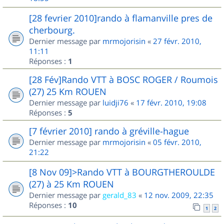
[28 fevrier 2010]rando à flamanville pres de
cherbourg.
Dernier message par
mrmojorisin
«
27 févr. 2010,
11:11
Réponses :
1
[28 Fév]Rando VTT à BOSC ROGER / Roumois
(27) 25 Km ROUEN
Dernier message par
luidji76
«
17 févr. 2010, 19:08
Réponses :
5
[7 février 2010] rando à gréville-hague
Dernier message par
mrmojorisin
«
05 févr. 2010,
21:22
[8 Nov 09]>Rando VTT à BOURGTHEROULDE
(27) à 25 Km ROUEN
Dernier message par
gerald_83
«
12 nov. 2009, 22:35
Réponses :
10
1
2