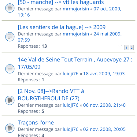
[50 - manche] --> vtt les haguards
Dernier message par
mrmojorisin
«
07 oct. 2009,
19:16
[Les sentiers de la hague] --> 2009
Dernier message par
mrmojorisin
«
24 mai 2009,
07:59
Réponses :
13
1
2
14e Val de Seine Tout Terrain , Aubevoye 27 :
17/05/09
Dernier message par
luidji76
«
18 avr. 2009, 19:03
Réponses :
1
[2 Nov. 08]-->Rando VTT à
BOURGTHEROULDE (27)
Dernier message par
luidji76
«
06 nov. 2008, 21:40
Réponses :
5
Traçons l'orne
Dernier message par
luidji76
«
02 nov. 2008, 20:05
Réponses :
3