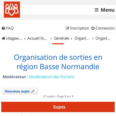
Menu
FAQ
Inscription
Connexion
UtagawaVTT (Randos VTT et VTTAE avec traces GPS)
Accueil forum
Générale
Organisation de sorties & Recherche de partenaires
Organisation de sorties en région Basse Normandie
Organisation de sorties en
région Basse Normandie
Modérateur :
Modérateurs des Forums
Nouveau sujet
27 sujets • Page
1
sur
1
Sujets