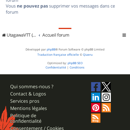
Vous
ne pouvez pas
supprimer vos messages dans ce
forum
UtagawaVTT (Randos VTT et VTTAE avec traces GPS)
Accueil forum
Développé par
phpBB
® Forum Software © phpBB Limited
Traduction française officielle
©
Qiaeru
Optimized by:
phpBB SEO
Confidentialité
|
Conditions
Qui sommes-nous ?
Contact & Logos
Services pros
Mentions légales
Politique de
confidentialité
Consentement / Cookies