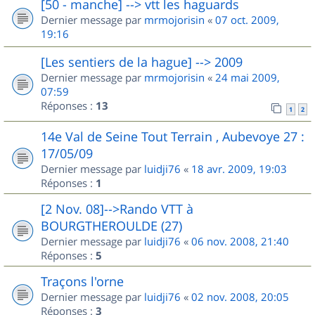
[50 - manche] --> vtt les haguards
Dernier message par
mrmojorisin
«
07 oct. 2009,
19:16
[Les sentiers de la hague] --> 2009
Dernier message par
mrmojorisin
«
24 mai 2009,
07:59
Réponses :
13
1
2
14e Val de Seine Tout Terrain , Aubevoye 27 :
17/05/09
Dernier message par
luidji76
«
18 avr. 2009, 19:03
Réponses :
1
[2 Nov. 08]-->Rando VTT à
BOURGTHEROULDE (27)
Dernier message par
luidji76
«
06 nov. 2008, 21:40
Réponses :
5
Traçons l'orne
Dernier message par
luidji76
«
02 nov. 2008, 20:05
Réponses :
3