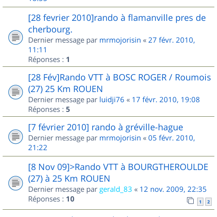
[28 fevrier 2010]rando à flamanville pres de
cherbourg.
Dernier message par
mrmojorisin
«
27 févr. 2010,
11:11
Réponses :
1
[28 Fév]Rando VTT à BOSC ROGER / Roumois
(27) 25 Km ROUEN
Dernier message par
luidji76
«
17 févr. 2010, 19:08
Réponses :
5
[7 février 2010] rando à gréville-hague
Dernier message par
mrmojorisin
«
05 févr. 2010,
21:22
[8 Nov 09]>Rando VTT à BOURGTHEROULDE
(27) à 25 Km ROUEN
Dernier message par
gerald_83
«
12 nov. 2009, 22:35
Réponses :
10
1
2