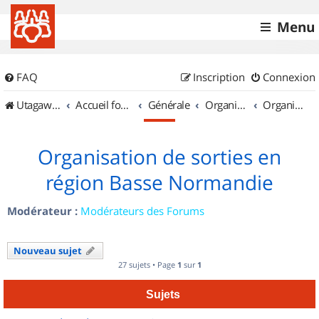
Menu
FAQ
Inscription
Connexion
UtagawaVTT (Randos VTT et VTTAE avec traces GPS)
Accueil forum
Générale
Organisation de sorties & Recherche de partenaires
Organisation de sorties en région Basse Normandie
Organisation de sorties en
région Basse Normandie
Modérateur :
Modérateurs des Forums
Nouveau sujet
27 sujets • Page
1
sur
1
Sujets