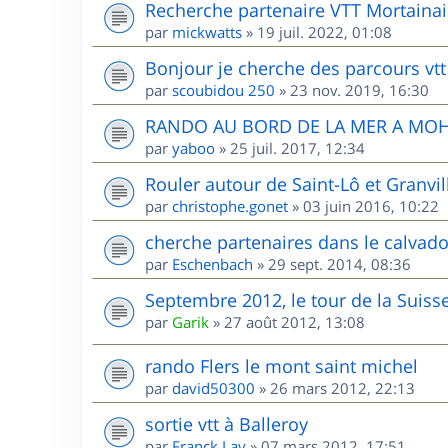
Recherche partenaire VTT Mortainai
par
mickwatts
»
19 juil. 2022, 01:08
Bonjour je cherche des parcours vtt
par
scoubidou 250
»
23 nov. 2019, 16:30
RANDO AU BORD DE LA MER A MO
par
yaboo
»
25 juil. 2017, 12:34
Rouler autour de Saint-Lô et Granvill
par
christophe.gonet
»
03 juin 2016, 10:22
cherche partenaires dans le calvad
par
Eschenbach
»
29 sept. 2014, 08:36
Septembre 2012, le tour de la Sui
par
Garik
»
27 août 2012, 13:08
rando Flers le mont saint michel
par
david50300
»
26 mars 2012, 22:13
sortie vtt à Balleroy
par
Franck Lav
»
07 mars 2012, 17:51