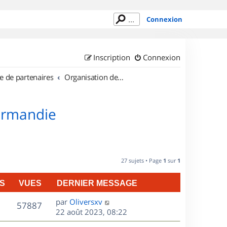
Connexion
Inscription
Connexion
e de partenaires
Organisation de sorties en région Basse Normandie
Normandie
27 sujets • Page
1
sur
1
S
VUES
DERNIER MESSAGE
D
par
Oliversxv
V
57887
e
22 août 2023, 08:22
r
u