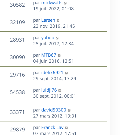
D
par
mickwatts
n
V
30582
e
e
19 juil. 2022, 01:08
i
r
u
e
s
D
par
Larsen
n
r
V
32109
e
e
23 nov. 2019, 21:45
i
m
r
u
e
e
s
D
par
yaboo
n
r
V
s
28931
e
e
25 juil. 2017, 12:34
i
m
s
r
u
e
e
a
s
D
par
MTB67
n
r
V
s
30090
g
e
e
04 juin 2016, 13:51
i
m
s
e
r
u
e
e
a
s
D
par
idefix6921
n
r
V
s
29716
g
e
e
29 sept. 2014, 17:29
i
m
s
e
r
u
e
e
a
s
D
par
luidji76
n
r
V
s
54538
g
e
e
30 sept. 2012, 00:01
i
m
s
e
r
u
e
e
a
s
n
r
s
D
g
par
david50300
V
33371
e
i
m
s
e
e
27 mars 2012, 19:31
e
e
a
r
u
s
r
s
D
g
par
Franck Lav
n
V
29879
m
s
e
e
e
07 mars 2012, 17:51
i