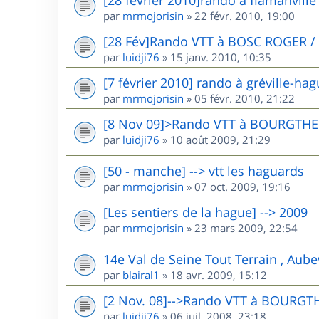
par
mrmojorisin
»
22 févr. 2010, 19:00
[28 Fév]Rando VTT à BOSC ROGER /
par
luidji76
»
15 janv. 2010, 10:35
[7 février 2010] rando à gréville-ha
par
mrmojorisin
»
05 févr. 2010, 21:22
[8 Nov 09]>Rando VTT à BOURGTHE
par
luidji76
»
10 août 2009, 21:29
[50 - manche] --> vtt les haguards
par
mrmojorisin
»
07 oct. 2009, 19:16
[Les sentiers de la hague] --> 2009
par
mrmojorisin
»
23 mars 2009, 22:54
14e Val de Seine Tout Terrain , Aube
par
blairal1
»
18 avr. 2009, 15:12
[2 Nov. 08]-->Rando VTT à BOURGT
par
luidji76
»
06 juil. 2008, 23:18