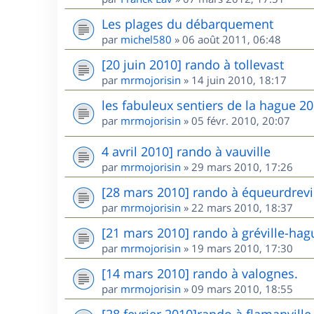
Les plages du débarquement
par
michel580
»
06 août 2011, 06:48
[20 juin 2010] rando à tollevast
par
mrmojorisin
»
14 juin 2010, 18:17
les fabuleux sentiers de la hague 2
par
mrmojorisin
»
05 févr. 2010, 20:07
4 avril 2010] rando à vauville
par
mrmojorisin
»
29 mars 2010, 17:26
[28 mars 2010] rando à équeurdrevi
par
mrmojorisin
»
22 mars 2010, 18:37
[21 mars 2010] rando à gréville-hag
par
mrmojorisin
»
19 mars 2010, 17:30
[14 mars 2010] rando à valognes.
par
mrmojorisin
»
09 mars 2010, 18:55
[28 fevrier 2010]rando à flamanvill