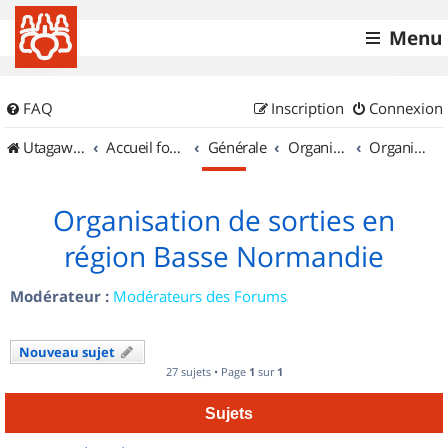
Menu
FAQ
Inscription
Connexion
UtagawaVTT (Randos VTT et VTTAE avec traces GPS)
Accueil forum
Générale
Organisation de sorties & Recherche de partenaires
Organisation de sorties en région Basse Normandie
Organisation de sorties en
région Basse Normandie
Modérateur :
Modérateurs des Forums
Nouveau sujet
27 sujets • Page
1
sur
1
Sujets