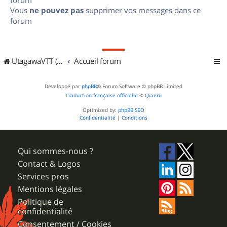
Vous
ne pouvez pas
supprimer vos messages dans ce
forum
UtagawaVTT (Randos VTT et VTTAE avec traces GPS)
Accueil forum
Développé par
phpBB
® Forum Software © phpBB Limited
Traduction française officielle
©
Qiaeru
Optimized by:
phpBB SEO
Confidentialité
|
Conditions
Qui sommes-nous ?
Contact & Logos
Services pros
Mentions légales
Politique de
confidentialité
Consentement / Cookies