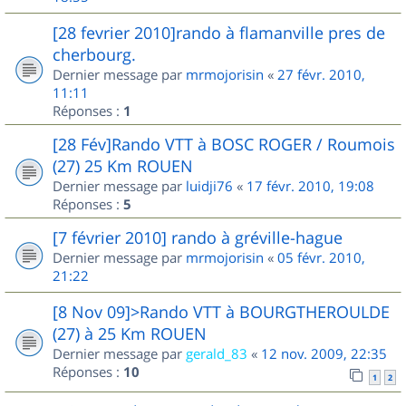
[28 fevrier 2010]rando à flamanville pres de
cherbourg.
Dernier message par
mrmojorisin
«
27 févr. 2010,
11:11
Réponses :
1
[28 Fév]Rando VTT à BOSC ROGER / Roumois
(27) 25 Km ROUEN
Dernier message par
luidji76
«
17 févr. 2010, 19:08
Réponses :
5
[7 février 2010] rando à gréville-hague
Dernier message par
mrmojorisin
«
05 févr. 2010,
21:22
[8 Nov 09]>Rando VTT à BOURGTHEROULDE
(27) à 25 Km ROUEN
Dernier message par
gerald_83
«
12 nov. 2009, 22:35
Réponses :
10
1
2