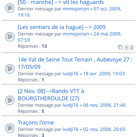
[50 - manche] --> vtt les haguards
Dernier message par
mrmojorisin
«
07 oct. 2009,
19:16
[Les sentiers de la hague] --> 2009
Dernier message par
mrmojorisin
«
24 mai 2009,
07:59
Réponses :
13
1
2
14e Val de Seine Tout Terrain , Aubevoye 27 :
17/05/09
Dernier message par
luidji76
«
18 avr. 2009, 19:03
Réponses :
1
[2 Nov. 08]-->Rando VTT à
BOURGTHEROULDE (27)
Dernier message par
luidji76
«
06 nov. 2008, 21:40
Réponses :
5
Traçons l'orne
Dernier message par
luidji76
«
02 nov. 2008, 20:05
Réponses :
3