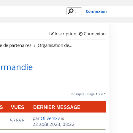
Connexion
Inscription
Connexion
e de partenaires
Organisation de sorties en région Basse Normandie
Normandie
27 sujets • Page
1
sur
1
S
VUES
DERNIER MESSAGE
D
par
Oliversxv
V
57898
e
22 août 2023, 08:22
r
u