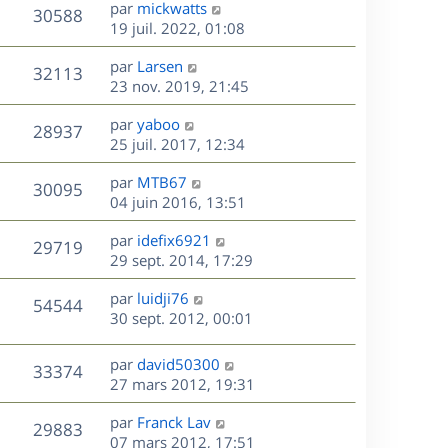
D
par
mickwatts
n
V
30588
e
e
19 juil. 2022, 01:08
i
r
u
e
s
D
par
Larsen
n
r
V
32113
e
e
23 nov. 2019, 21:45
i
m
r
u
e
e
s
D
par
yaboo
n
r
V
s
28937
e
e
25 juil. 2017, 12:34
i
m
s
r
u
e
e
a
s
D
par
MTB67
n
r
V
s
30095
g
e
e
04 juin 2016, 13:51
i
m
s
e
r
u
e
e
a
s
D
par
idefix6921
n
r
V
s
29719
g
e
e
29 sept. 2014, 17:29
i
m
s
e
r
u
e
e
a
s
D
par
luidji76
n
r
V
s
54544
g
e
e
30 sept. 2012, 00:01
i
m
s
e
r
u
e
e
a
s
n
r
s
D
g
par
david50300
V
33374
e
i
m
s
e
e
27 mars 2012, 19:31
e
e
a
r
u
s
r
s
D
g
par
Franck Lav
n
V
29883
m
s
e
e
e
07 mars 2012, 17:51
i