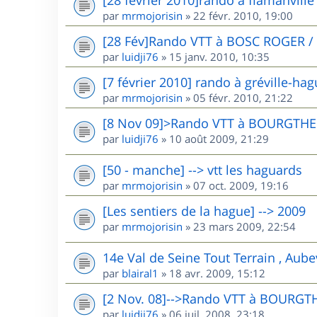
par
mrmojorisin
»
22 févr. 2010, 19:00
[28 Fév]Rando VTT à BOSC ROGER /
par
luidji76
»
15 janv. 2010, 10:35
[7 février 2010] rando à gréville-ha
par
mrmojorisin
»
05 févr. 2010, 21:22
[8 Nov 09]>Rando VTT à BOURGTHE
par
luidji76
»
10 août 2009, 21:29
[50 - manche] --> vtt les haguards
par
mrmojorisin
»
07 oct. 2009, 19:16
[Les sentiers de la hague] --> 2009
par
mrmojorisin
»
23 mars 2009, 22:54
14e Val de Seine Tout Terrain , Aube
par
blairal1
»
18 avr. 2009, 15:12
[2 Nov. 08]-->Rando VTT à BOURGT
par
luidji76
»
06 juil. 2008, 23:18