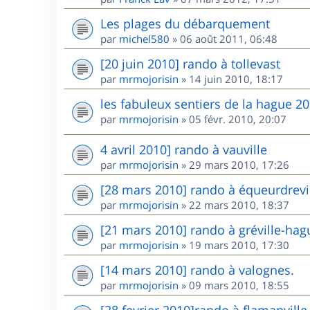
Les plages du débarquement
par
michel580
»
06 août 2011, 06:48
[20 juin 2010] rando à tollevast
par
mrmojorisin
»
14 juin 2010, 18:17
les fabuleux sentiers de la hague 2
par
mrmojorisin
»
05 févr. 2010, 20:07
4 avril 2010] rando à vauville
par
mrmojorisin
»
29 mars 2010, 17:26
[28 mars 2010] rando à équeurdrevi
par
mrmojorisin
»
22 mars 2010, 18:37
[21 mars 2010] rando à gréville-hag
par
mrmojorisin
»
19 mars 2010, 17:30
[14 mars 2010] rando à valognes.
par
mrmojorisin
»
09 mars 2010, 18:55
[28 fevrier 2010]rando à flamanvill