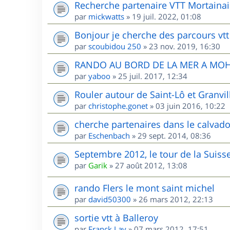
Recherche partenaire VTT Mortainai
par
mickwatts
»
19 juil. 2022, 01:08
Bonjour je cherche des parcours vtt
par
scoubidou 250
»
23 nov. 2019, 16:30
RANDO AU BORD DE LA MER A MO
par
yaboo
»
25 juil. 2017, 12:34
Rouler autour de Saint-Lô et Granvill
par
christophe.gonet
»
03 juin 2016, 10:22
cherche partenaires dans le calvad
par
Eschenbach
»
29 sept. 2014, 08:36
Septembre 2012, le tour de la Sui
par
Garik
»
27 août 2012, 13:08
rando Flers le mont saint michel
par
david50300
»
26 mars 2012, 22:13
sortie vtt à Balleroy
par
Franck Lav
»
07 mars 2012, 17:51