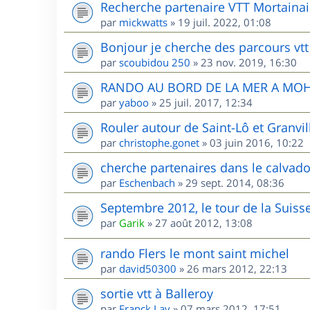
Recherche partenaire VTT Mortainai
par
mickwatts
»
19 juil. 2022, 01:08
Bonjour je cherche des parcours vtt
par
scoubidou 250
»
23 nov. 2019, 16:30
RANDO AU BORD DE LA MER A MO
par
yaboo
»
25 juil. 2017, 12:34
Rouler autour de Saint-Lô et Granvill
par
christophe.gonet
»
03 juin 2016, 10:22
cherche partenaires dans le calvad
par
Eschenbach
»
29 sept. 2014, 08:36
Septembre 2012, le tour de la Sui
par
Garik
»
27 août 2012, 13:08
rando Flers le mont saint michel
par
david50300
»
26 mars 2012, 22:13
sortie vtt à Balleroy
par
Franck Lav
»
07 mars 2012, 17:51