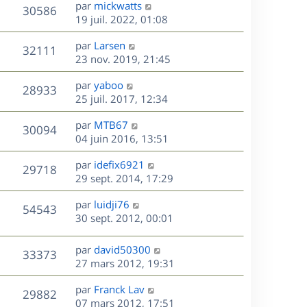
D
par
mickwatts
n
V
30586
e
e
19 juil. 2022, 01:08
i
r
u
e
s
D
par
Larsen
n
r
V
32111
e
e
23 nov. 2019, 21:45
i
m
r
u
e
e
s
D
par
yaboo
n
r
V
s
28933
e
e
25 juil. 2017, 12:34
i
m
s
r
u
e
e
a
s
D
par
MTB67
n
r
V
s
30094
g
e
e
04 juin 2016, 13:51
i
m
s
e
r
u
e
e
a
s
D
par
idefix6921
n
r
V
s
29718
g
e
e
29 sept. 2014, 17:29
i
m
s
e
r
u
e
e
a
s
D
par
luidji76
n
r
V
s
54543
g
e
e
30 sept. 2012, 00:01
i
m
s
e
r
u
e
e
a
s
n
r
s
D
g
par
david50300
V
33373
e
i
m
s
e
e
27 mars 2012, 19:31
e
e
a
r
u
s
r
s
D
g
par
Franck Lav
n
V
29882
m
s
e
e
e
07 mars 2012, 17:51
i