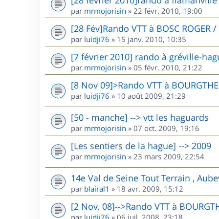
par
mrmojorisin
»
22 févr. 2010, 19:00
[28 Fév]Rando VTT à BOSC ROGER /
par
luidji76
»
15 janv. 2010, 10:35
[7 février 2010] rando à gréville-ha
par
mrmojorisin
»
05 févr. 2010, 21:22
[8 Nov 09]>Rando VTT à BOURGTHE
par
luidji76
»
10 août 2009, 21:29
[50 - manche] --> vtt les haguards
par
mrmojorisin
»
07 oct. 2009, 19:16
[Les sentiers de la hague] --> 2009
par
mrmojorisin
»
23 mars 2009, 22:54
14e Val de Seine Tout Terrain , Aube
par
blairal1
»
18 avr. 2009, 15:12
[2 Nov. 08]-->Rando VTT à BOURGT
par
luidji76
»
06 juil. 2008, 23:18