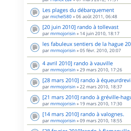
Les plages du débarquement
par
michel580
»
06 août 2011, 06:48
[20 juin 2010] rando à tollevast
par
mrmojorisin
»
14 juin 2010, 18:17
les fabuleux sentiers de la hague 2
par
mrmojorisin
»
05 févr. 2010, 20:07
4 avril 2010] rando à vauville
par
mrmojorisin
»
29 mars 2010, 17:26
[28 mars 2010] rando à équeurdrevi
par
mrmojorisin
»
22 mars 2010, 18:37
[21 mars 2010] rando à gréville-hag
par
mrmojorisin
»
19 mars 2010, 17:30
[14 mars 2010] rando à valognes.
par
mrmojorisin
»
09 mars 2010, 18:55
[28 fevrier 2010]rando à flamanvill