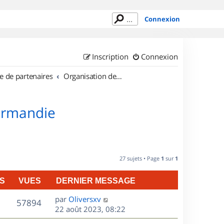
Connexion
Inscription
Connexion
e de partenaires
Organisation de sorties en région Basse Normandie
Normandie
27 sujets • Page
1
sur
1
S
VUES
DERNIER MESSAGE
D
par
Oliversxv
V
57894
e
22 août 2023, 08:22
r
u