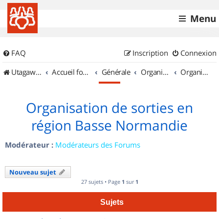
Menu
FAQ
Inscription
Connexion
UtagawaVTT (Randos VTT et VTTAE avec traces GPS)
Accueil forum
Générale
Organisation de sorties & Recherche de partenaires
Organisation de sorties en région Basse Normandie
Organisation de sorties en
région Basse Normandie
Modérateur :
Modérateurs des Forums
Nouveau sujet
27 sujets • Page
1
sur
1
Sujets