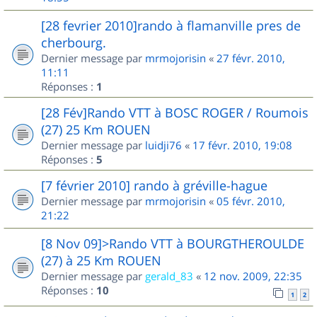
[28 fevrier 2010]rando à flamanville pres de
cherbourg.
Dernier message par
mrmojorisin
«
27 févr. 2010,
11:11
Réponses :
1
[28 Fév]Rando VTT à BOSC ROGER / Roumois
(27) 25 Km ROUEN
Dernier message par
luidji76
«
17 févr. 2010, 19:08
Réponses :
5
[7 février 2010] rando à gréville-hague
Dernier message par
mrmojorisin
«
05 févr. 2010,
21:22
[8 Nov 09]>Rando VTT à BOURGTHEROULDE
(27) à 25 Km ROUEN
Dernier message par
gerald_83
«
12 nov. 2009, 22:35
Réponses :
10
1
2