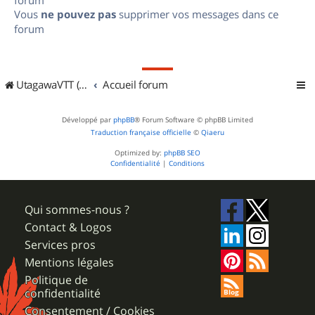
Vous
ne pouvez pas
supprimer vos messages dans ce
forum
UtagawaVTT (Randos VTT et VTTAE avec traces GPS)
Accueil forum
Développé par
phpBB
® Forum Software © phpBB Limited
Traduction française officielle
©
Qiaeru
Optimized by:
phpBB SEO
Confidentialité
|
Conditions
Qui sommes-nous ?
Contact & Logos
Services pros
Mentions légales
Politique de
confidentialité
Consentement / Cookies