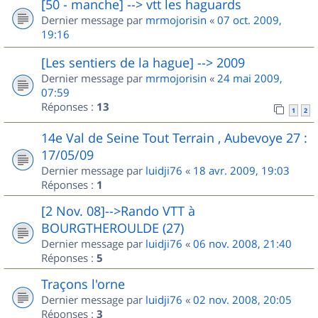
[50 - manche] --> vtt les haguards
Dernier message par
mrmojorisin
«
07 oct. 2009,
19:16
[Les sentiers de la hague] --> 2009
Dernier message par
mrmojorisin
«
24 mai 2009,
07:59
Réponses :
13
1
2
14e Val de Seine Tout Terrain , Aubevoye 27 :
17/05/09
Dernier message par
luidji76
«
18 avr. 2009, 19:03
Réponses :
1
[2 Nov. 08]-->Rando VTT à
BOURGTHEROULDE (27)
Dernier message par
luidji76
«
06 nov. 2008, 21:40
Réponses :
5
Traçons l'orne
Dernier message par
luidji76
«
02 nov. 2008, 20:05
Réponses :
3