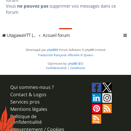
Vous
ne pouvez pas
supprimer vos messages dans ce
forum
UtagawaVTT (Randos VTT et VTTAE avec traces GPS)
Accueil forum
Développé par
phpBB
® Forum Software © phpBB Limited
Traduction française officielle
©
Qiaeru
Optimized by:
phpBB SEO
Confidentialité
|
Conditions
Qui sommes-nous ?
Contact & Logos
Services pros
Mentions légales
Politique de
confidentialité
Consentement / Cookies