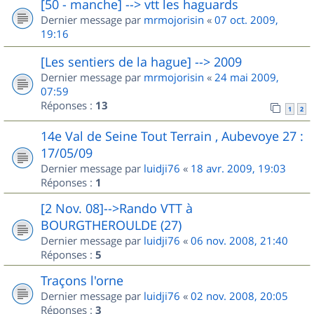
[50 - manche] --> vtt les haguards
Dernier message par
mrmojorisin
«
07 oct. 2009,
19:16
[Les sentiers de la hague] --> 2009
Dernier message par
mrmojorisin
«
24 mai 2009,
07:59
Réponses :
13
1
2
14e Val de Seine Tout Terrain , Aubevoye 27 :
17/05/09
Dernier message par
luidji76
«
18 avr. 2009, 19:03
Réponses :
1
[2 Nov. 08]-->Rando VTT à
BOURGTHEROULDE (27)
Dernier message par
luidji76
«
06 nov. 2008, 21:40
Réponses :
5
Traçons l'orne
Dernier message par
luidji76
«
02 nov. 2008, 20:05
Réponses :
3