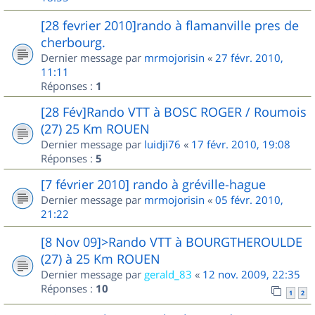
[28 fevrier 2010]rando à flamanville pres de
cherbourg.
Dernier message par
mrmojorisin
«
27 févr. 2010,
11:11
Réponses :
1
[28 Fév]Rando VTT à BOSC ROGER / Roumois
(27) 25 Km ROUEN
Dernier message par
luidji76
«
17 févr. 2010, 19:08
Réponses :
5
[7 février 2010] rando à gréville-hague
Dernier message par
mrmojorisin
«
05 févr. 2010,
21:22
[8 Nov 09]>Rando VTT à BOURGTHEROULDE
(27) à 25 Km ROUEN
Dernier message par
gerald_83
«
12 nov. 2009, 22:35
Réponses :
10
1
2