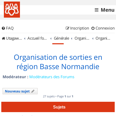
Menu
FAQ
Inscription
Connexion
UtagawaVTT (Randos VTT et VTTAE avec traces GPS)
Accueil forum
Générale
Organisation de sorties & Recherche de partenaires
Organisation de sorties en région Basse Normandie
Organisation de sorties en
région Basse Normandie
Modérateur :
Modérateurs des Forums
Nouveau sujet
27 sujets • Page
1
sur
1
Sujets